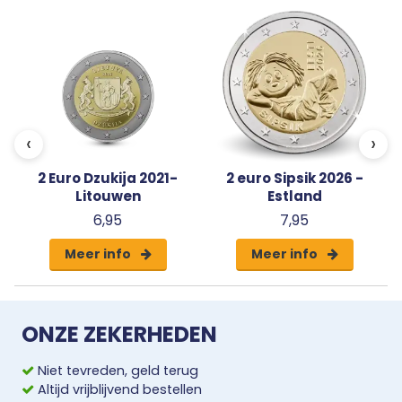
capsule met een algemeen certificaat van
echtheid.
‹
›
2 Euro Dzukija 2021-
2 euro Sipsik 2026 -
Litouwen
Estland
6,95
7,95
Meer info
Meer info
ONZE ZEKERHEDEN
Niet tevreden, geld terug
Altijd vrijblijvend bestellen