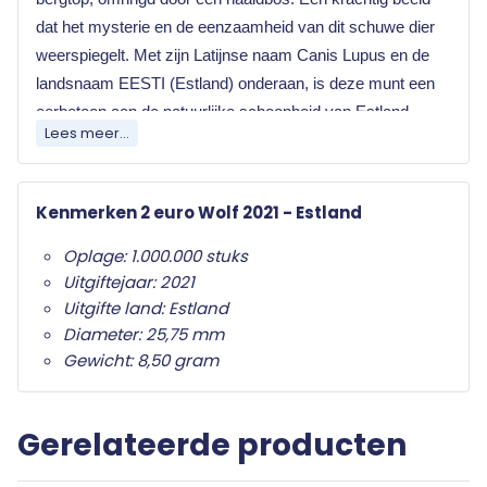
dat het mysterie en de eenzaamheid van dit schuwe dier
weerspiegelt. Met zijn Latijnse naam Canis Lupus en de
landsnaam EESTI (Estland) onderaan, is deze munt een
eerbetoon aan de natuurlijke schoonheid van Estland.
Lees meer...
Elk land dat de euro als officiële munteenheid
heeft mag jaarlijks twee herdenkingsmunten
Kenmerken 2 euro Wolf 2021 - Estland
uitgeven. Wat deze herdenkingsmunten
onderscheid van de gewone twee euro munten is
Oplage: 1.000.000 stuks
het herdenkingsonderwerp op de nationale zijde.
Uitgiftejaar: 2021
Alleen de twee euro munt mag als
Uitgifte land: Estland
herdenkingsmunt gebruikt worden. Ze zijn in het
Diameter: 25,75 mm
hele eurogebied wettig betaalmiddel; ze kunnen
Gewicht: 8,50 gram
als gewone euromunten worden gebruikt en
moeten worden geaccepteerd.
Gerelateerde producten
Uw 2 euro munt wordt geleverd in beschermende