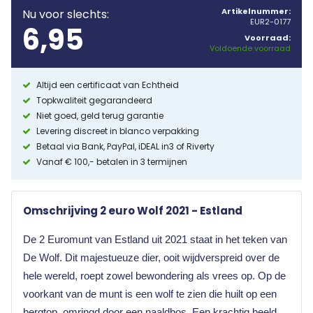
Artikelnummer:
Nu voor slechts:
EUR2-0177
6,95
Voorraad:
Voldoende voorraad
Altijd een certificaat van Echtheid
Topkwaliteit gegarandeerd
Niet goed, geld terug garantie
Levering discreet in blanco verpakking
Betaal via Bank, PayPal, iDEAL in3 of Riverty
Vanaf € 100,- betalen in 3 termijnen
Omschrijving 2 euro Wolf 2021 - Estland
De 2 Euromunt van Estland uit 2021 staat in het teken van
De Wolf. Dit majestueuze dier, ooit wijdverspreid over de
hele wereld, roept zowel bewondering als vrees op. Op de
voorkant van de munt is een wolf te zien die huilt op een
bergtop, omringd door een naaldbos. Een krachtig beeld