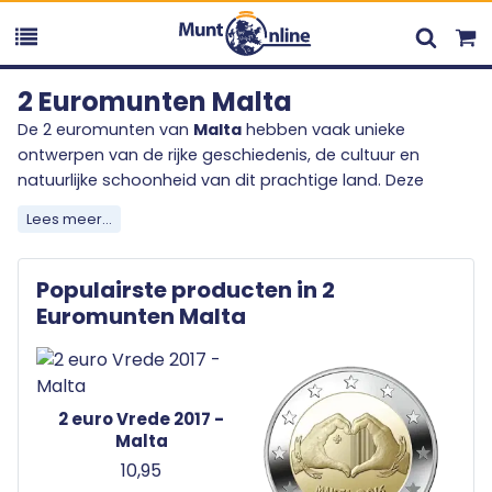
2 Euromunten Malta
De 2 euromunten van
Malta
hebben vaak unieke
ontwerpen van de rijke geschiedenis, de cultuur en
natuurlijke schoonheid van dit prachtige land. Deze
munten worden in beperkte oplage uitgebracht en
Lees meer...
worden daardoor gewilde verzamelobjecten onder
muntenliefhebbers. Het verzamelen van 2 euromunten
gebeurt over de gehele wereld en voegt een mooie
Populairste producten in 2
toevoeging aan ieders verzameling.
Euromunten Malta
Ontdek het ruime en diverse aanbod uit
Malta
, en bestel
vandaag nog één of meerdere stukjes geschiedenis van
het Europese betaalmiddel. Mist u een specifieke uitgifte
2 euro Vrede 2017 -
uit
Malta
? Neem contact met ons op en wij zullen ons
Malta
best doen om deze uitgifte voor u te bemachtigen.
10,95