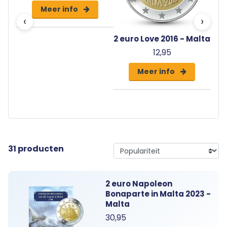
Meer info
‹
›
020 -
2 euro Love 2016 - Malta
2 e
12,95
Meer info
31 producten
2 euro Napoleon
Bonaparte in Malta 2023 -
Malta
30,95