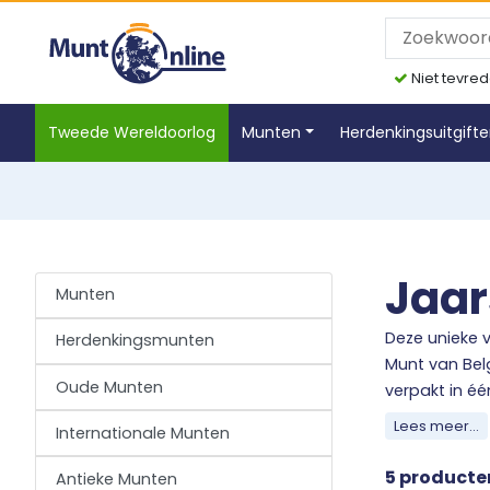
Niet tevred
Tweede Wereldoorlog
Munten
Herdenkingsuitgift
Jaar
Munten
Deze unieke v
Herdenkingsmunten
Munt van Belg
Oude Munten
verpakt in éé
specifiek jaa
Lees meer...
Internationale Munten
Elke BeNeLux 
5 producte
Antieke Munten