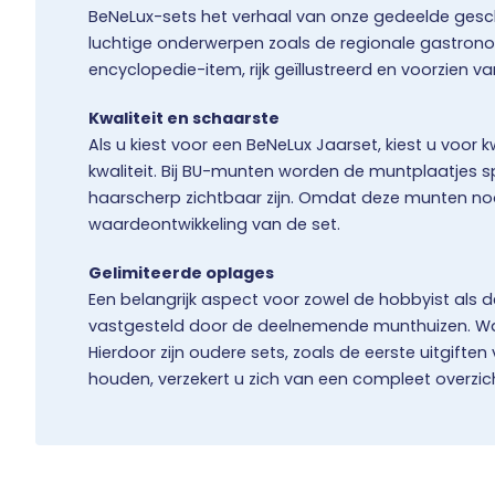
BeNeLux-sets het verhaal van onze gedeelde geschi
luchtige onderwerpen zoals de regionale gastronomie
encyclopedie-item, rijk geïllustreerd en voorzien
Kwaliteit en schaarste
Als u kiest voor een BeNeLux Jaarset, kiest u voor 
kwaliteit. Bij BU-munten worden de muntplaatjes s
haarscherp zichtbaar zijn. Omdat deze munten nooit
waardeontwikkeling van de set.
Gelimiteerde oplages
Een belangrijk aspect voor zowel de hobbyist als de
vastgesteld door de deelnemende munthuizen. Wann
Hierdoor zijn oudere sets, zoals de eerste uitgift
houden, verzekert u zich van een compleet overzi