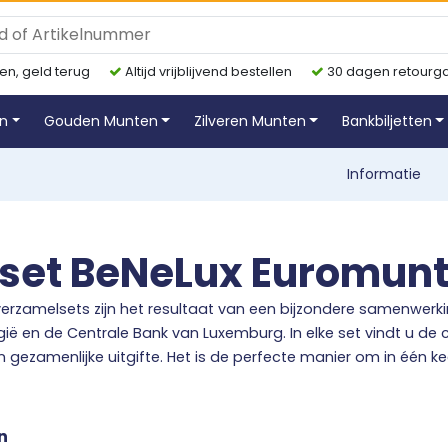
en, geld terug
Altijd vrijblijvend bestellen
30 dagen retourga
en
Gouden Munten
Zilveren Munten
Bankbiljetten
Informatie
set BeNeLux Euromun
erzamelsets zijn het resultaat van een bijzondere samenwerkin
ië en de Centrale Bank van Luxemburg. In elke set vindt u de
n gezamenlijke uitgifte. Het is de perfecte manier om in één 
rtal aan uw collectie toe te voegen.
set is geslagen in de hoogwaardige Brilliant Uncirculated (BU)
n