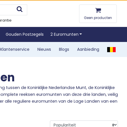
Geen producten
rantie
Gouden Postzegels
2 Euromunten
Klantenservice
Nieuws
Blogs
Aanbieding
ten
g tussen de Koninklijke Nederlandse Munt, de Koninklijke
 complete reeksen euromunten van deze drie landen, veilig
keer alle reguliere euromunten van de Lage Landen van een
 kwaliteit. Dit betekent dat de munten glanzender en