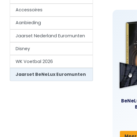
gaver zijn d
thema dat onz
Accessoires
zowel de nie
Aanbieding
Jaarset Nederland Euromunten
Disney
WK Voetbal 2026
Jaarset BeNeLux Euromunten
BeNeLu
Meer