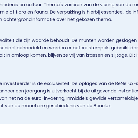
edenis en cultuur. Thema's variëren van de viering van de mo
 of flora en fauna. De verpakking is hierbij essentieel; de in
 van achtergrondinformatie over het gekozen thema.
kwaliteit die zijn waarde behoudt. De munten worden geslagen in
peciaal behandeld en worden er betere stempels gebruikt dan 
 in omloop komen, blijven ze vrij van krassen en slijtage. Dit
 investeerder is de exclusiviteit. De oplages van de BeNeLux-s
eer een jaargang is uitverkocht bij de uitgevende instanti
en van net na de euro-invoering, inmiddels gewilde verzamelob
cht van de monetaire geschiedenis van de Benelux.