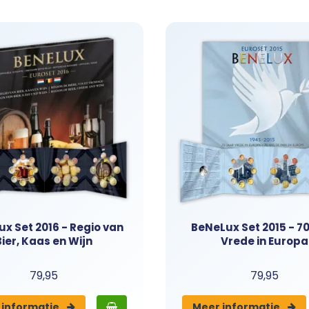
an het wisselgeld in uw portemonnee. Naast de munten staat 
e regio verbindt, van cultureel erfgoed tot historische mijlp
uwste uitgiften als de schaarse jaargangen uit het verleden 
x Set 2016 - Regio van
BeNeLux Set 2015 - 7
Bier, Kaas en Wijn
Vrede in Europa
79,95
79,95
 info
rmatie
Meer info
rmatie