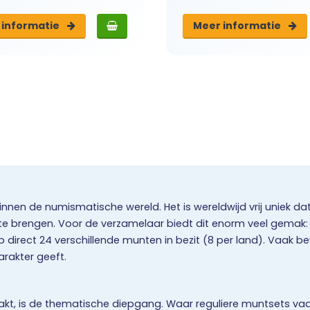
 info
rmatie
Meer info
rmatie
nnen de numismatische wereld. Het is wereldwijd vrij uniek da
 te brengen. Voor de verzamelaar biedt dit enorm veel gemak: 
irect 24 verschillende munten in bezit (8 per land). Vaak b
karakter geeft.
t, is de thematische diepgang. Waar reguliere muntsets vaak 