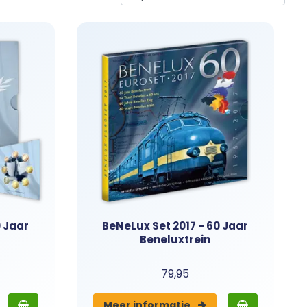
elke jaargang in het teken van een gemeenschappelijk
alen. Blader hieronder door ons assortiment en ontdek
om uw serie compleet te maken.
0 Jaar
BeNeLux Set 2017 - 60 Jaar
Beneluxtrein
79,95
Meer info
rmatie