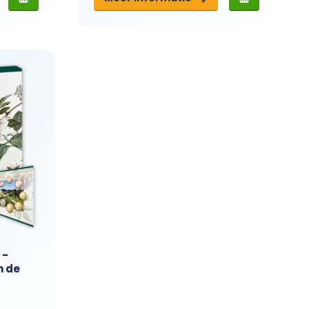
 -
n de