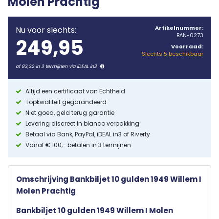
Molen Prachtig
Artikelnummer:
Nu voor slechts:
BAN-0273
249,95
Voorraad:
Slechts 5 beschikbaar
of 83,32 in 3 termijnen via iDEAL in3
Altijd een certificaat van Echtheid
Topkwaliteit gegarandeerd
Niet goed, geld terug garantie
Levering discreet in blanco verpakking
Betaal via Bank, PayPal, iDEAL in3 of Riverty
Vanaf € 100,- betalen in 3 termijnen
Omschrijving Bankbiljet 10 gulden 1949 Willem I
Molen Prachtig
Bankbiljet 10 gulden 1949 Willem I Molen