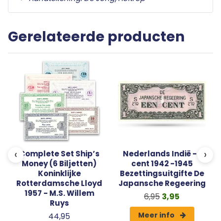
Gerelateerde producten
‹
›
Complete Set Ship’s
Nederlands Indië - 1
Money (6 Biljetten)
cent 1942 -1945
Koninklijke
Bezettingsuitgifte De
Rotterdamsche Lloyd
Japansche Regeering
1957 - M.S. Willem
6,95
3,95
Ruys
Meer info
44,95