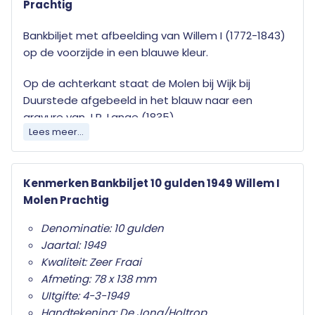
Prachtig
Bankbiljet met afbeelding van Willem I (1772-1843)
op de voorzijde in een blauwe kleur.
Op de achterkant staat de Molen bij Wijk bij
Duurstede afgebeeld in het blauw naar een
gravure van J.P. Lange (1835).
Lees meer...
Het watermerk bevat een Phoenix die herrijst uit
de vlammen.
Kenmerken Bankbiljet 10 gulden 1949 Willem I
Al onze bankbiljetten worden geleverd in
Molen Prachtig
transparante beschermverpakking.
Denominatie: 10 gulden
Jaartal: 1949
Het bankbiljet op de afbeelding is een voorbeeld. Uw bestelling zal
Kwaliteit: Zeer Fraai
afwijken van deze afbeelding maar niet onder doen aan kwaliteit en
Afmeting: 78 x 138 mm
exclusiviteit.
UItgifte: 4-3-1949
Handtekening: De Jong/Holtrop