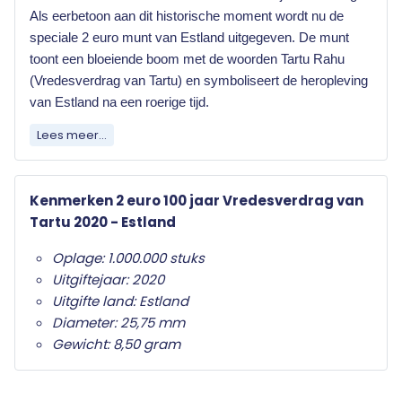
Als eerbetoon aan dit historische moment wordt nu de
speciale 2 euro munt van Estland uitgegeven. De munt
toont een bloeiende boom met de woorden Tartu Rahu
(Vredesverdrag van Tartu) en symboliseert de heropleving
van Estland na een roerige tijd.
Lees meer...
Elk land dat de euro als officiële munteenheid
heeft mag jaarlijks twee herdenkingsmunten
uitgeven. Wat deze herdenkingsmunten
Kenmerken 2 euro 100 jaar Vredesverdrag van
onderscheid van de gewone twee euro munten is
Tartu 2020 - Estland
het herdenkingsonderwerp op de nationale zijde.
Oplage: 1.000.000 stuks
Alleen de twee euro munt mag als
Uitgiftejaar: 2020
herdenkingsmunt gebruikt worden. Ze zijn in het
Uitgifte land: Estland
hele eurogebied wettig betaalmiddel; ze kunnen
Diameter: 25,75 mm
als gewone euromunten worden gebruikt en
Gewicht: 8,50 gram
moeten worden geaccepteerd.
Uw 2 euro munt wordt geleverd in beschermende