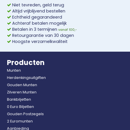
Niet tevreden, geld terug
Altijd vrijblijvend bestellen
Echtheid gegarandeerd
Achteraf betalen mogelijk
Betalen in 3 termijnen
vanaf 100,-
Retourgarantie van 30 dagen
Hoogste verzamelkwaliteit
Producten
Munten
Herdenkingsuitgiften
Gouden Munten
Zilveren Munten
Bankbiljetten
0 Euro Biljetten
Gouden Postzegels
2 Euromunten
Aanbieding