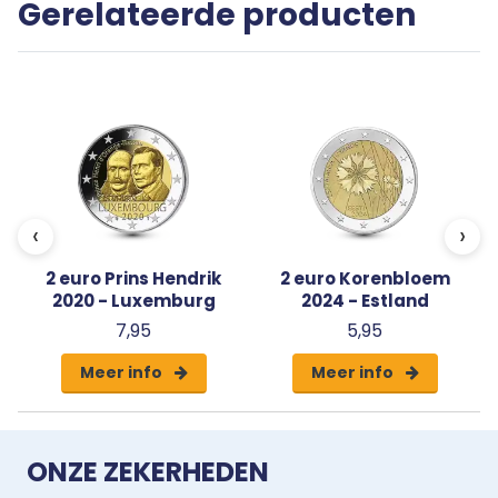
Gerelateerde producten
capsule met een algemeen certificaat van
echtheid.
d
‹
›
2 euro Prins Hendrik
2 euro Korenbloem
2020 - Luxemburg
2024 - Estland
7,95
5,95
Meer info
Meer info
ONZE ZEKERHEDEN