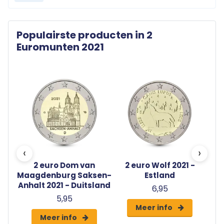
Populairste producten in 2
Euromunten 2021
‹
›
mple
2 euro Dom van
2 euro Wolf 2021 -
2 e
Maagdenburg Saksen-
Estland
Co
Anhalt 2021 - Duitsland
6,95
5,95
Meer info
Meer info