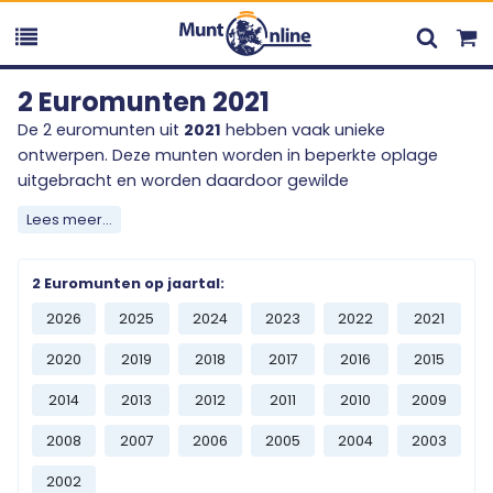
2 Euromunten 2021
De 2 euromunten uit
2021
hebben vaak unieke
ontwerpen. Deze munten worden in beperkte oplage
uitgebracht en worden daardoor gewilde
verzamelobjecten onder muntenliefhebbers. Het
Lees meer...
verzamelen van 2 euromunten gebeurt over de gehele
wereld en voegt een mooie toevoeging aan ieders
verzameling.
2 Euromunten op jaartal:
2026
2025
2024
2023
2022
2021
Ontdek het ruime en diverse aanbod uit
2021
, en bestel
vandaag nog één of meerdere stukjes geschiedenis van
2020
2019
2018
2017
2016
2015
het Europese betaalmiddel. Mist u een specifieke uitgifte
2014
2013
2012
2011
2010
2009
uit
2021
? Neem contact met ons op en wij zullen ons
best doen om deze uitgifte voor u te bemachtigen.
2008
2007
2006
2005
2004
2003
2002