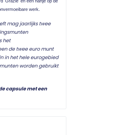
 'Grazie' en een hartje op de
 onvermoeibare werk.
eft mag jaarlijks twee
kingsmunten
s het
leen de twee euro munt
n in het hele eurogebied
omunten worden gebruikt
de capsule met een