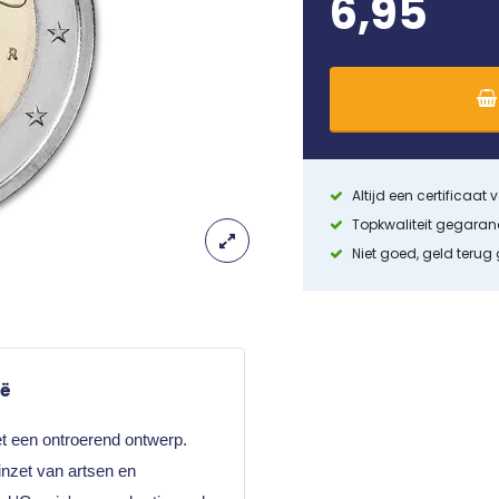
6,95
Altijd een certificaat
Topkwaliteit gegara
Niet goed, geld terug
ië
et een ontroerend ontwerp.
nzet van artsen en