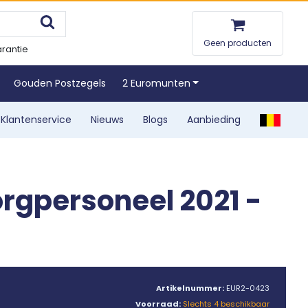
Geen producten
rantie
Gouden Postzegels
2 Euromunten
Klantenservice
Nieuws
Blogs
Aanbieding
orgpersoneel 2021 -
Artikelnummer:
EUR2-0423
Voorraad:
Slechts 4 beschikbaar