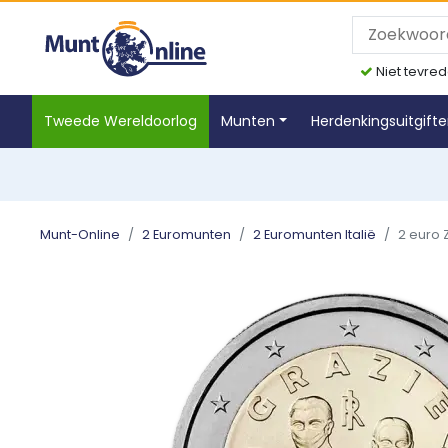
Niet tevred
Tweede Wereldoorlog
Munten
Herdenkingsuitgift
Munt-Online
2 Euromunten
2 Euromunten Italië
2 euro 