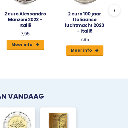
›
2 euro Alessandro
2 euro 100 jaar
Manzoni 2023 -
Italiaanse
Italië
luchtmacht 2023
- Italië
7,95
7,95
Meer info
Meer info
VAN VANDAAG