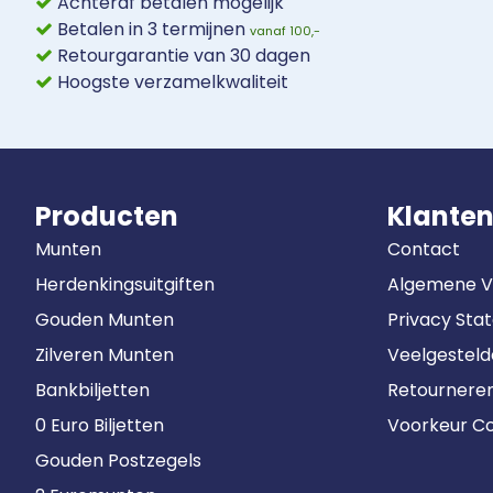
Achteraf betalen mogelijk
Betalen in 3 termijnen
vanaf 100,-
Retourgarantie van 30 dagen
Hoogste verzamelkwaliteit
Producten
Klanten
Munten
Contact
Herdenkingsuitgiften
Algemene 
Gouden Munten
Privacy Sta
Zilveren Munten
Veelgestel
Bankbiljetten
Retournere
0 Euro Biljetten
Voorkeur Co
Gouden Postzegels