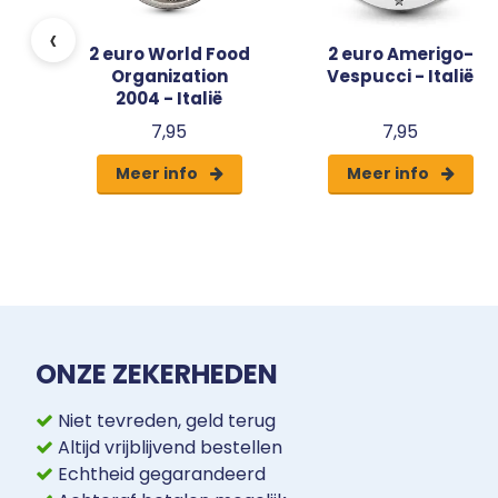
‹
2 euro World Food
2 euro Amerigo-
Organization
Vespucci - Italië
2004 - Italië
7,95
7,95
Meer info
Meer info
ONZE ZEKERHEDEN
Niet tevreden, geld terug
Altijd vrijblijvend bestellen
Echtheid gegarandeerd