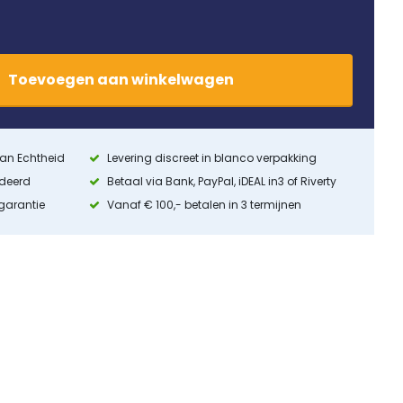
Toevoegen
aan
winkelwagen
 van Echtheid
Levering discreet in blanco verpakking
ndeerd
Betaal via Bank, PayPal, iDEAL in3 of Riverty
 garantie
Vanaf € 100,- betalen in 3 termijnen