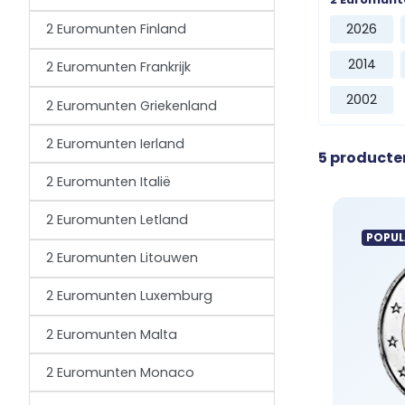
te bemachti
2026
2 Euromunten Finland
2014
2 Euromunten Frankrijk
2002
2 Euromunten Griekenland
2 Euromunten Ierland
5 producte
2 Euromunten Italië
2 Euromunten Letland
POPUL
2 Euromunten Litouwen
2 Euromunten Luxemburg
2 Euromunten Malta
2 Euromunten Monaco