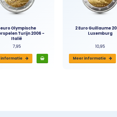
 euro Olympische
2 Euro Guillaume 20
rspelen Turijn 2006 -
Luxemburg
Italië
7,95
10,95
 info
rmatie
Meer info
rmatie