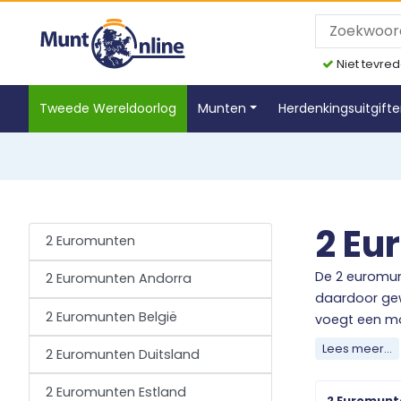
Niet tevred
Tweede Wereldoorlog
Munten
Herdenkingsuitgift
2 Eu
2 Euromunten
De 2 euromun
2 Euromunten Andorra
daardoor gew
2 Euromunten België
voegt een mo
Lees meer...
2 Euromunten Duitsland
Ontdek het r
betaalmiddel.
2 Euromunten Estland
2 Euromunte