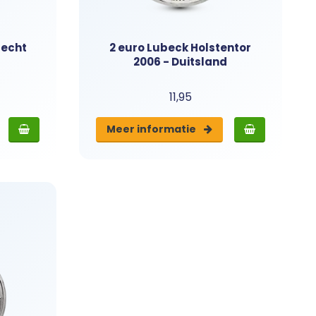
recht
2 euro Lubeck Holstentor
2006 - Duitsland
11,95
Meer info
rmatie