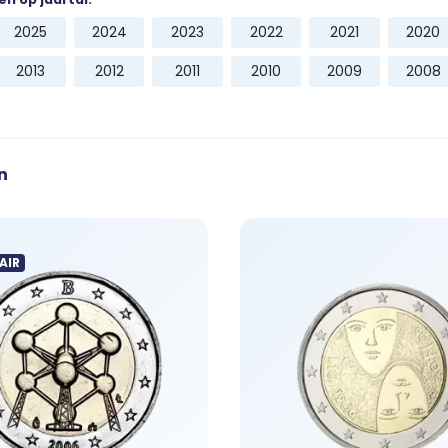
gen.
2025
2024
2023
2022
2021
2020
2013
2012
2011
2010
2009
2008
n
AIR