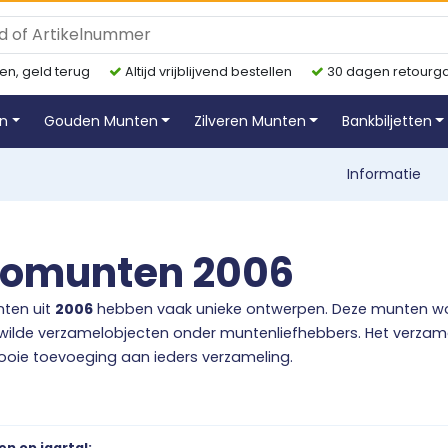
en, geld terug
Altijd vrijblijvend bestellen
30 dagen retourga
en
Gouden Munten
Zilveren Munten
Bankbiljetten
Informatie
romunten 2006
ten uit
2006
hebben vaak unieke ontwerpen. Deze munten wo
ilde verzamelobjecten onder muntenliefhebbers. Het verzam
oie toevoeging aan ieders verzameling.
uime en diverse aanbod uit
2006
, en bestel vandaag nog één
 Mist u een specifieke uitgifte uit
2006
? Neem contact met ons
n op jaartal: