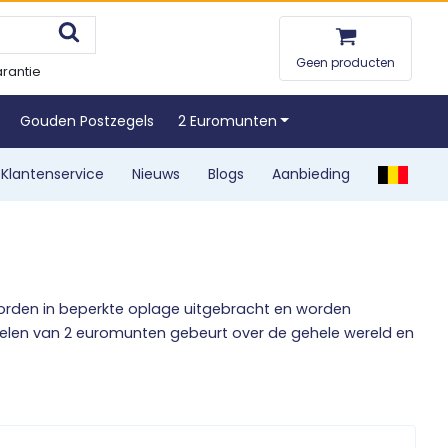
Geen producten
rantie
Gouden Postzegels
2 Euromunten
Klantenservice
Nieuws
Blogs
Aanbieding
rden in beperkte oplage uitgebracht en worden
elen van 2 euromunten gebeurt over de gehele wereld en
 of meerdere stukjes geschiedenis van het Europese
 op en wij zullen ons best doen om deze uitgifte voor u