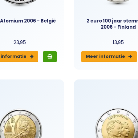
 Atomium 2006 - België
2 euro 100 jaar stem
2006 - Finland
23,95
13,95
 info
rmatie
Meer info
rmatie