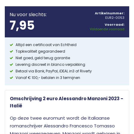
Artikelnummer:
Nu voor slechts:
EUR2-0053
7,95
Voorraad:
Voldoende voorraad
Altijd een certificaat van Echtheid
Topkwaliteit gegarandeerd
Niet goed, geld terug garantie
Levering discreet in blanco verpakking
Betaal via Bank, PayPal, iDEAL in3 of Riverty
Vanaf € 100,- betalen in 3 termijnen
Omschrijving 2 euro Alessandro Manzoni 2023 -
Italië
Op deze twee euromunt wordt de Italiaanse
romanschrijver Alessandro Francesco Tomasso
Manzoni weergegeven. Manzoni wordt geboren in