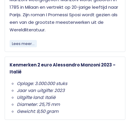
1785 in Milaan en vertrekt op 20-jarige leeftijd naar
Parijs. Zijn roman I Promessi Sposi wordt gezien als
een van de grootste meesterwerken uit de
Wereldliteratuur.
Elk land dat de euro als officiële munteenheid
Lees meer...
heeft mag jaarlijks twee herdenkingsmunten
uitgeven. Wat deze herdenkingsmunten
Kenmerken 2 euro Alessandro Manzoni 2023 -
onderscheid van de gewone twee euro munten is
Italië
het herdenkingsonderwerp op de nationale zijde.
Alleen de twee euro munt mag als
Oplage: 3.000.000 stuks
herdenkingsmunt gebruikt worden. Ze zijn in het
Jaar van uitgifte: 2023
hele eurogebied wettig betaalmiddel; ze kunnen
Uitgifte land: Italië
als gewone euromunten worden gebruikt en
Diameter: 25,75 mm
moeten worden geaccepteerd.
Gewicht: 8,50 gram
Uw 2 euro munt wordt geleverd in beschermende