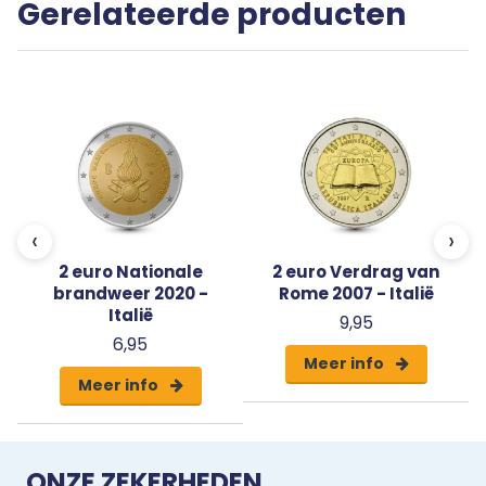
Gerelateerde producten
capsule met een algemeen certificaat van
echtheid.
‹
›
2 euro Nationale
2 euro Verdrag van
brandweer 2020 -
Rome 2007 - Italië
Italië
9,95
6,95
Meer info
Meer info
ONZE ZEKERHEDEN