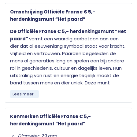
Omschrijving Officiële Franse € 5,-
herdenkingsmunt “Het paard”
De Officiële Franse € 5,- herdenkingsmunt “Het
paard”
vormt een waardig eerbetoon aan een
dier dat al eeuwenlang symbool staat voor kracht,
vrijheid en vertrouwen. Paarden begeleiden de
mens al generaties lang en spelen een bijzondere
rol in geschiedenis, cultuur en dagelijks leven. Hun
uitstraling van rust en energie tegelijk maakt de
band tussen mens en dier uniek. Deze munt
vertaalt die bijzondere aanwezigheid in een
Lees meer...
tijdloos en zorgvuldig uitgewerkt ontwerp.
Deze munt is een wettig betaalmiddel, maar niet
Kenmerken Officiële Franse € 5,-
bedoeld om uit te geven, want de
herdenkingsmunt “Het paard”
verzamelwaarde is veel hoger, zeker wanneer zij
wordt bewaard in de unieke hiervoor ontwikkelde
Diameter: 29 mm