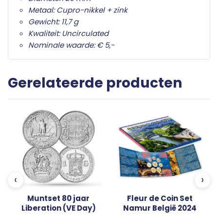
dier verpakking. In deze presentatie komt het
Metaal: Cupro-nikkel + zink
karakter van de munt volledig tot zijn recht als
Gewicht: 11,7 g
object om te bewaren en te koesteren.
Kwaliteit: Uncirculated
Nominale waarde: € 5,-
Meer dan een betaalmiddel is deze uitgifte een
blijvend symbool van respect voor de eeuwenoude
relatie tussen mens en dier. Een betekenisvolle
Gerelateerde producten
herdenkingsmunt voor paardenliefhebbers,
verzamelaars en iedereen die zich aangesproken
voelt door kracht, elegantie en verbondenheid.
‹
›
Muntset 80 jaar
Fleur de Coin Set
Liberation (VE Day)
Namur België 2024