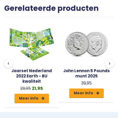
fraaie coincard.
Gerelateerde producten
‹
›
Jaarset Nederland
John Lennon 5 Pounds
2022 Earth - BU
munt 2025
kwaliteit
39,95
29,95
21,95
Meer info
Meer info