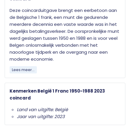
Deze coincarduitgave brengt een eerbetoon aan
de Belgische 1 frank, een munt die gedurende
meerdere decennia een vaste waarde was in het
dagelijks betalingsverkeer. De oorspronkelijke munt
werd geslagen tussen 1950 en 1988 en is voor veel
Belgen onlosmakelijk verbonden met het
naoorlogse tijdperk en de overgang naar een
moderne economie.
Lees meer...
De coincard presenteert deze historische munt in
een hedendaagse context en benadrukt haar
plaats in de Belgische monetaire geschiedenis.
Kenmerken België 1 Franc 1950-1988 2023
Het geheel vormt een toegankelijke
coincard
verzameluitgave die zowel nostalgische waarde
heeft als educatief inzicht biedt in het voormalige
Land van uitgifte: België
Belgische frankstelsel.
Jaar van uitgifte: 2023
Deze officiële munt wordt geleverd in een