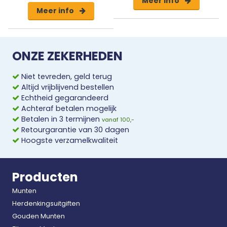
Meer info
Meer info
portret van de nieuwe Engelse Koning Charles III.
Een waardevol en officieel collector’s item!
ONZE ZEKERHEDEN
Niet tevreden, geld terug
Altijd vrijblijvend bestellen
Echtheid gegarandeerd
Achteraf betalen mogelijk
Betalen in 3 termijnen
vanaf 100,-
Retourgarantie van 30 dagen
Hoogste verzamelkwaliteit
Producten
Munten
Herdenkingsuitgiften
Gouden Munten