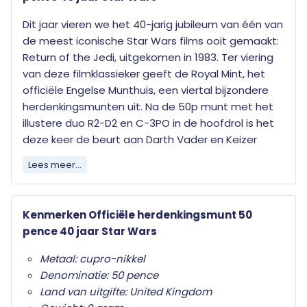
Dit jaar vieren we het 40-jarig jubileum van één van
de meest iconische Star Wars films ooit gemaakt:
Return of the Jedi, uitgekomen in 1983. Ter viering
van deze filmklassieker geeft de Royal Mint, het
officiële Engelse Munthuis, een viertal bijzondere
herdenkingsmunten uit. Na de 50p munt met het
illustere duo R2-D2 en C-3PO in de hoofdrol is het
deze keer de beurt aan Darth Vader en Keizer
Palpatine. De twee munt in het buitenaardse
Lees meer...
vierluik.
Darth Vader is een personage uit de Star Wars-
Kenmerken Officiële herdenkingsmunt 50
films die door ernstige brandwonden (opgelopen
pence 40 jaar Star Wars
tijdens een erder gevecht) is getransformeerd tot
een Cyborg. Hij is als Sith-leerling ondergeschikt
Metaal: cupro-nikkel
aan keizer Palpatine, ook bekend als Darth Sidious.
Denominatie: 50 pence
Darth Vader is een gevreesd man. Zowel door de
Land van uitgifte: United Kingdom
Rebellen als door zijn eigen troepen. Zijn duistere