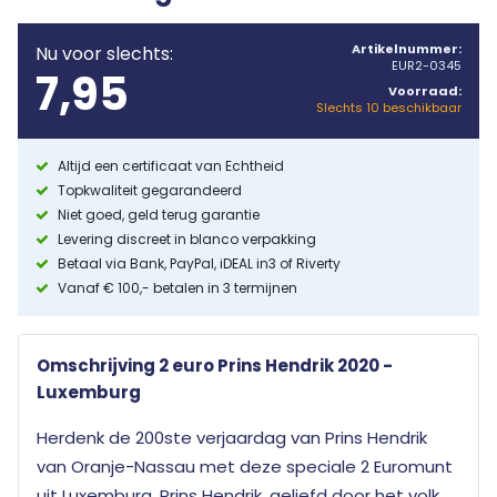
Artikelnummer:
Nu voor slechts:
EUR2-0345
7,95
Voorraad:
Slechts 10 beschikbaar
Altijd een certificaat van Echtheid
Topkwaliteit gegarandeerd
Niet goed, geld terug garantie
Levering discreet in blanco verpakking
Betaal via Bank, PayPal, iDEAL in3 of Riverty
Vanaf € 100,- betalen in 3 termijnen
Omschrijving 2 euro Prins Hendrik 2020 -
Luxemburg
Herdenk de 200ste verjaardag van Prins Hendrik
van Oranje-Nassau met deze speciale 2 Euromunt
uit Luxemburg. Prins Hendrik, geliefd door het volk