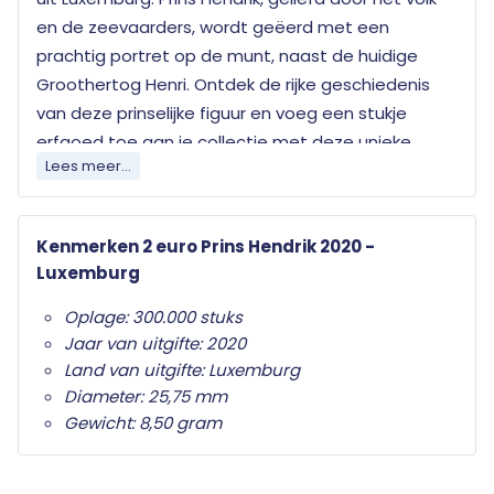
en de zeevaarders, wordt geëerd met een
prachtig portret op de munt, naast de huidige
Groothertog Henri. Ontdek de rijke geschiedenis
van deze prinselijke figuur en voeg een stukje
erfgoed toe aan je collectie met deze unieke
Lees meer...
munt
Elk land dat de euro als officiële munteenheid
Kenmerken 2 euro Prins Hendrik 2020 -
heeft mag jaarlijks twee herdenkingsmunten
Luxemburg
uitgeven. Wat deze herdenkingsmunten
onderscheid van de gewone twee euro munten is
Oplage: 300.000 stuks
het herdenkingsonderwerp op de nationale zijde.
Jaar van uitgifte: 2020
Alleen de twee euro munt mag als
Land van uitgifte: Luxemburg
herdenkingsmunt gebruikt worden. Ze zijn in het
Diameter: 25,75 mm
hele eurogebied wettig betaalmiddel; ze kunnen
Gewicht: 8,50 gram
als gewone euromunten worden gebruikt en
moeten worden geaccepteerd.