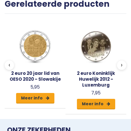
Gerelateerde producten
Uw 2 euro munt wordt beschermd en met een
algemeen certificaat van echtheid geleverd.
‹
›
2 euro 20 jaar lid van
2 euro Koninklijk
OESO 2020 - Slowakije
Huwelijk 2012 -
Luxemburg
5,95
7,95
Meer info
Meer info
ONZE ZEKERHEDEN