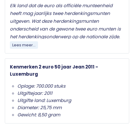
Elk land dat de euro als officiële munteenheid
heeft mag jaarlijks twee herdenkingsmunten
uitgeven. Wat deze herdenkingsmunten
onderscheid van de gewone twee euro munten is
het herdenkingsonderwerp op de nationale zijde.
Alleen de twee euro munt mag als
Lees meer...
herdenkingsmunt gebruikt worden. Ze zijn in het
hele eurogebied wettig betaalmiddel; ze kunnen
Kenmerken 2 euro 50 jaar Jean 2011 -
als gewone euromunten worden gebruikt en
Luxemburg
moeten worden geaccepteerd.
Oplage: 700.000 stuks
Uw 2 euro munt wordt beschermd geleverd met
Uitgiftejaar: 2011
een algemeen certificaat van echtheid.
Uitgifte land: Luxemburg
Diameter: 25,75 mm
Gewicht: 8,50 gram