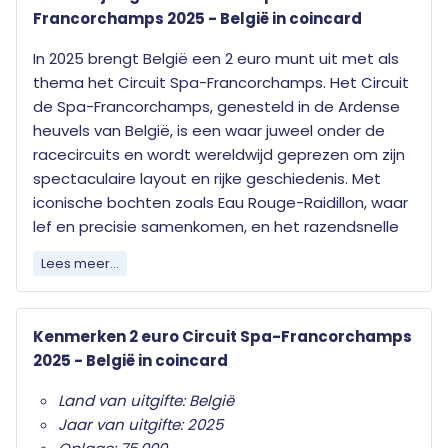
Francorchamps 2025 - België in coincard
In 2025 brengt België een 2 euro munt uit met als
thema het Circuit Spa-Francorchamps. Het Circuit
de Spa-Francorchamps, genesteld in de Ardense
heuvels van België, is een waar juweel onder de
racecircuits en wordt wereldwijd geprezen om zijn
spectaculaire layout en rijke geschiedenis. Met
iconische bochten zoals Eau Rouge-Raidillon, waar
lef en precisie samenkomen, en het razendsnelle
Blanchimont, daagt Spa zowel mens als machine
Lees meer...
uit op ongeëvenaarde wijze. Het asfalt slingert zich
als een levende entiteit door het glooiende
landschap, met hoogteverschillen en technische
Kenmerken 2 euro Circuit Spa-Francorchamps
secties die elke ronde anders maken. Hier komen
2025 - België in coincard
natuur en snelheid samen, wat Spa niet alleen tot
een favoriet maakt bij coureurs, maar ook tot een
Land van uitgifte: België
heilige plek voor sportliefhebbers wereldwijd.
Jaar van uitgifte: 2025