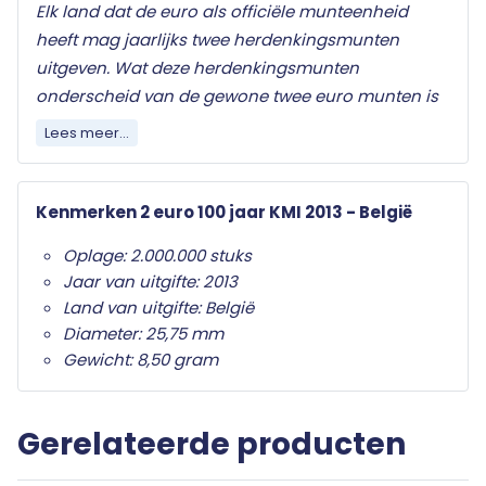
Elk land dat de euro als officiële munteenheid
heeft mag jaarlijks twee herdenkingsmunten
uitgeven. Wat deze herdenkingsmunten
onderscheid van de gewone twee euro munten is
het herdenkingsonderwerp op de nationale zijde.
Lees meer...
Alleen de twee euro munt mag als
herdenkingsmunt gebruikt worden. Ze zijn in het
hele eurogebied wettig betaalmiddel; ze kunnen
Kenmerken 2 euro 100 jaar KMI 2013 - België
als gewone euromunten worden gebruikt en
Oplage: 2.000.000 stuks
moeten worden geaccepteerd.
Jaar van uitgifte: 2013
Land van uitgifte: België
Uw 2 euro munt wordt geleverd in beschermende
Diameter: 25,75 mm
capsule met een algemeen certificaat van
Gewicht: 8,50 gram
echtheid.
Gerelateerde producten