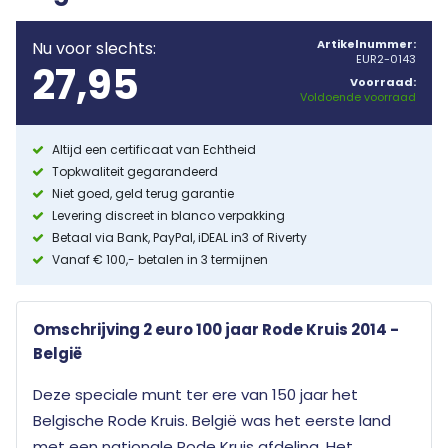
Artikelnummer:
Nu voor slechts:
EUR2-0143
27,95
Voorraad:
Voldoende voorraad
Altijd een certificaat van Echtheid
Topkwaliteit gegarandeerd
Niet goed, geld terug garantie
Levering discreet in blanco verpakking
Betaal via Bank, PayPal, iDEAL in3 of Riverty
Vanaf € 100,- betalen in 3 termijnen
Omschrijving 2 euro 100 jaar Rode Kruis 2014 -
België
Deze speciale munt ter ere van 150 jaar het
Belgische Rode Kruis. België was het eerste land
met een nationale Rode Kruis afdeling. Het