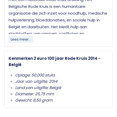
Belgische Rode Kruis is een humanitaire
organisatie die zich inzet voor noodhulp, medische
hulpverlening, bloeddonaties, en sociale hulp in
België en daarbuiten. Het biedt hulp aan
slachtoffers van rampen, conflicten en
Lees meer...
noodsituaties, en bevordert ook de gezondheid en
het welzijn van gemeenschappen door middel van
preventie en educatie.
Kenmerken 2 euro 100 jaar Rode Kruis 2014 -
België
Elk land dat de euro als officiële munteenheid
heeft mag jaarlijks twee herdenkingsmunten
Oplage: 50.000 stuks
uitgeven. Wat deze herdenkingsmunten
Jaar van uitgifte: 2014
onderscheid van de gewone twee euro munten is
Land van uitgifte: België
het herdenkingsonderwerp op de nationale zijde.
Diameter: 25,75 mm
Alleen de twee euro munt mag als
Gewicht: 8,50 gram
herdenkingsmunt gebruikt worden. Ze zijn in het
hele eurogebied wettig betaalmiddel; ze kunnen