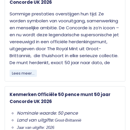
Concorde UK 2026
Sommige prestaties overstijgen hun tijd. Ze
worden symbolen van vooruitgang, samenwerking
en menselijke ambitie. De Concorde is zo’n icoon –
en nu wordt deze legendarische supersonische jet
vereeuwigd in een officiële herdenkingsmunt,
uitgegeven door The Royal Mint uit Groot-
Brittannië, die thuishoort in elke serieuze collectie.
De munt herdenkt, exact 50 jaar naar dato, de
eerste vlucht met de Concorde op 21 januari 1976
Lees meer...
Een uniek hoofdstuk uit de
luchtvaartgeschiedenis
Kenmerken Officiële 50 pence munt 50 jaar
Concorde UK 2026
Op 29 november 1962 sluiten Groot-Brittannië en
Frankrijk een historisch verdrag om samen een
Nominale waarde: 50 pence
supersonisch passagiersvliegtuig te ontwikkelen.
Land van uitgifte:
Groot-Brittannië
Een ongekende samenwerking die zal uitmonden in
Jaar van uitgifte: 2026
een van de grootste technische hoogstandjes