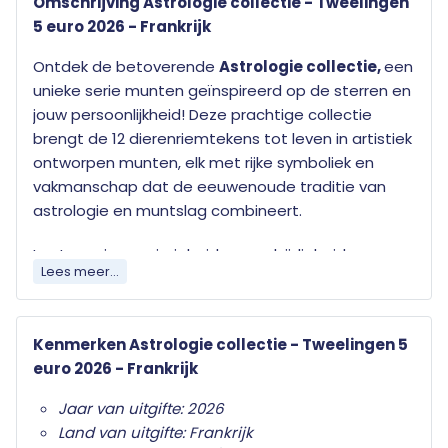
Omschrijving Astrologie collectie - Tweelingen
5 euro 2026 - Frankrijk
Ontdek de betoverende
Astrologie collectie,
een
unieke serie munten geïnspireerd op de sterren en
jouw persoonlijkheid! Deze prachtige collectie
brengt de 12 dierenriemtekens tot leven in artistiek
ontworpen munten, elk met rijke symboliek en
vakmanschap dat de eeuwenoude traditie van
astrologie en muntslag combineert.
Laat uw nieuwsgierigheid en veelzijdigheid
Lees meer...
schitteren met de astrologische munt
Tweelingen
uit de exclusieve Astrologie collectie.
Dit sterrenbeeld staat symbool voor
Kenmerken Astrologie collectie - Tweelingen 5
communicatie, intelligentie en flexibiliteit –
euro 2026 - Frankrijk
eigenschappen die tot leven komen in het
speelse, dynamische ontwerp en het verfijnde
Jaar van uitgifte: 2026
vakmanschap van deze bijzondere munt. Elk detail
Land van uitgifte: Frankrijk
weerspiegelt de levendige energie en dualiteit van