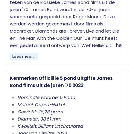
teken van de klassieke James Bond films uit de
jaren '70. James Bond wordt in de 70-er jaren
voornamelijk gespeeld door Roger Moore. Deze
worden worden gekenmerkt door films als
Moonraker, Diamonds are Forever, Live and let Die
en The Man with the Golden Gun. De munt heeft
The
een gedetailleerd ontwerp van 'Wet Nellie' uit
Spy Who Loved Me.
Lees meer...
De munt is verpakt in een thematische verpakking
die de overgang naar een nieuwe tijdperk van
Kenmerken Officiële 5 pond uitgifte James
Bond beschrijft.
Bond films uit de jaren '70 2023
Nominale waarde: 5 Pond
Metaal: Cupro-Nikkel
Gewicht: 28,28 gram
Diameter: 38,61 mm
Kwaliteit: Billiant Uncirculated
Jaar van uitgifte: 2023