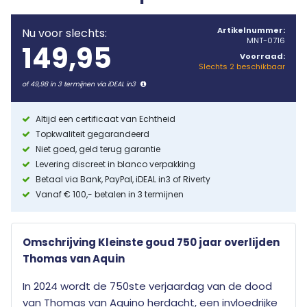
Artikelnummer:
Nu voor slechts:
MNT-0716
149,95
Voorraad:
Slechts 2 beschikbaar
of 49,98 in 3 termijnen via iDEAL in3
Altijd een certificaat van Echtheid
Topkwaliteit gegarandeerd
Niet goed, geld terug garantie
Levering discreet in blanco verpakking
Betaal via Bank, PayPal, iDEAL in3 of Riverty
Vanaf € 100,- betalen in 3 termijnen
Omschrijving Kleinste goud 750 jaar overlijden
Thomas van Aquin
In 2024 wordt de 750ste verjaardag van de dood
van Thomas van Aquino herdacht, een invloedrijke