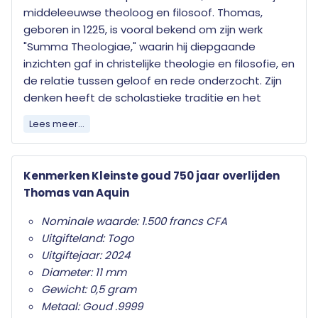
middeleeuwse theoloog en filosoof. Thomas,
geboren in 1225, is vooral bekend om zijn werk
"Summa Theologiae," waarin hij diepgaande
inzichten gaf in christelijke theologie en filosofie, en
de relatie tussen geloof en rede onderzocht. Zijn
denken heeft de scholastieke traditie en het
katholieke geloof sterk beïnvloed. Thomas van
Lees meer...
Aquino werd later heilig verklaard en blijft een
belangrijk figuur in de filosofie en theologie, met
een blijvende impact op het christelijk denken
Kenmerken Kleinste goud 750 jaar overlijden
wereldwijd.
Thomas van Aquin
Deze massief gouden herdenkingsuitgifte wordt
Nominale waarde: 1.500 francs CFA
geleverd in houten cassette met certificaat van
Uitgifteland: Togo
echtheid.
Uitgiftejaar: 2024
Diameter: 11 mm
Gewicht: 0,5 gram
Metaal: Goud .9999