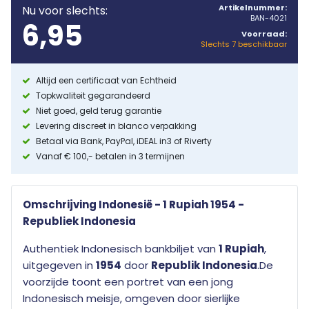
Artikelnummer:
Nu voor slechts:
BAN-4021
6,95
Voorraad:
Slechts 7 beschikbaar
Altijd een certificaat van Echtheid
Topkwaliteit gegarandeerd
Niet goed, geld terug garantie
Levering discreet in blanco verpakking
Betaal via Bank, PayPal, iDEAL in3 of Riverty
Vanaf € 100,- betalen in 3 termijnen
Omschrijving Indonesië - 1 Rupiah 1954 -
Republiek Indonesia
Authentiek Indonesisch bankbiljet van
1 Rupiah
,
uitgegeven in
1954
door
Republik Indonesia
.De
voorzijde toont een portret van een jong
Indonesisch meisje, omgeven door sierlijke