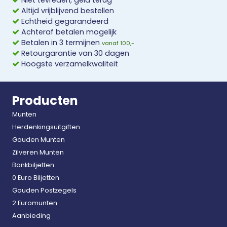
Niet tevreden, geld terug
Altijd vrijblijvend bestellen
Echtheid gegarandeerd
Achteraf betalen mogelijk
Betalen in 3 termijnen
vanaf 100,-
Retourgarantie van 30 dagen
Hoogste verzamelkwaliteit
Producten
Munten
Herdenkingsuitgiften
Gouden Munten
Zilveren Munten
Bankbiljetten
0 Euro Biljetten
Gouden Postzegels
2 Euromunten
Aanbieding