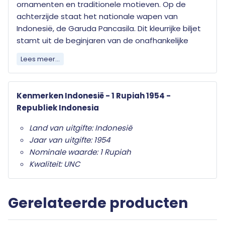
ornamenten en traditionele motieven. Op de
achterzijde staat het nationale wapen van
Indonesië, de Garuda Pancasila. Dit kleurrijke biljet
stamt uit de beginjaren van de onafhankelijke
Republiek Indonesië.
Lees meer...
Het bankbiljet op de afbeelding is een voorbeeld. Uw bestelling zal
afwijken van deze afbeelding maar niet onder doen aan kwaliteit en
Kenmerken Indonesië - 1 Rupiah 1954 -
exclusiviteit.
Republiek Indonesia
Land van uitgifte: Indonesië
Jaar van uitgifte: 1954
Nominale waarde: 1 Rupiah
Kwaliteit: UNC
Gerelateerde producten