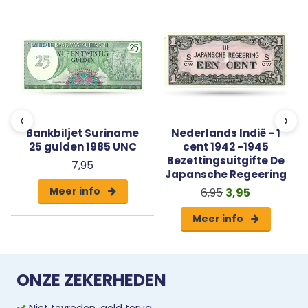
‹
›
Bankbiljet Suriname
Nederlands Indië - 1
25 gulden 1985 UNC
cent 1942 -1945
Bezettingsuitgifte De
7,95
Japansche Regeering
Meer info
6,95
3,95
Meer info
ONZE ZEKERHEDEN