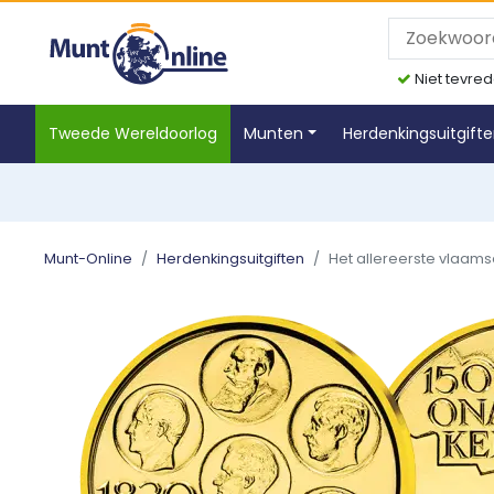
Niet tevred
Tweede Wereldoorlog
Munten
Herdenkingsuitgift
Munt-Online
Herdenkingsuitgiften
Het allereerste vlaamse 