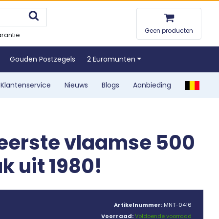
Geen producten
rantie
Gouden Postzegels
2 Euromunten
Klantenservice
Nieuws
Blogs
Aanbieding
reerste vlaamse 500
k uit 1980!
Artikelnummer:
MNT-0416
Voorraad:
Voldoende voorraad