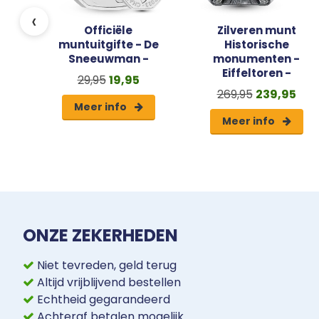
‹
Officiële
Zilveren munt
muntuitgifte - De
Historische
Sneeuwman -
monumenten -
Eiffeltoren -
29,95
19,95
269,95
239,95
Meer info
Meer info
ONZE ZEKERHEDEN
Niet tevreden, geld terug
Altijd vrijblijvend bestellen
Echtheid gegarandeerd
Achteraf betalen mogelijk