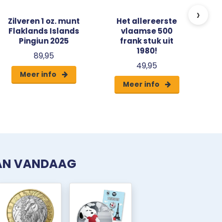
›
Zilveren 1 oz. munt
Het allereerste
Flaklands Islands
vlaamse 500
Pingiun 2025
frank stuk uit
1980!
89,95
49,95
Meer info
Meer info
VAN VANDAAG