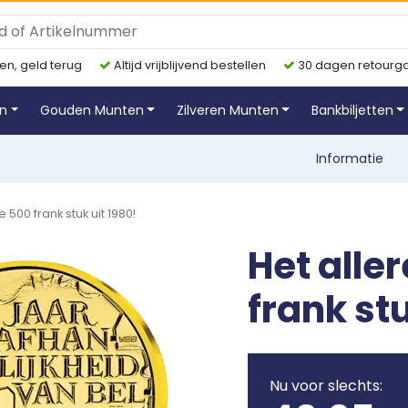
en, geld terug
Altijd vrijblijvend bestellen
30 dagen retourga
en
Gouden Munten
Zilveren Munten
Bankbiljetten
Informatie
500 frank stuk uit 1980!
Het alle
frank stu
Nu voor slechts: