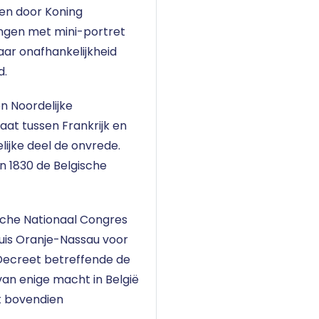
ven door Koning
ningen met mini-portret
jaar onafhankelijkheid
d.
n Noordelijke
at tussen Frankrijk en
elijke deel de onvrede.
 in 1830 de Belgische
ische Nationaal Congres
uis Oranje-Nassau voor
t Decreet betreffende de
van enige macht in België
t bovendien