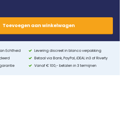
Toevoegen
aan
winkelwagen
 van Echtheid
Levering discreet in blanco verpakking
ndeerd
Betaal via Bank, PayPal, iDEAL in3 of Riverty
 garantie
Vanaf € 100,- betalen in 3 termijnen