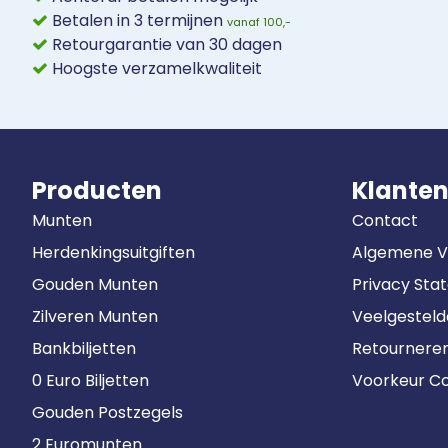
Betalen in 3 termijnen
vanaf 100,-
Retourgarantie van 30 dagen
Hoogste verzamelkwaliteit
Producten
Klanten
Munten
Contact
Herdenkingsuitgiften
Algemene 
Gouden Munten
Privacy Sta
Zilveren Munten
Veelgestel
Bankbiljetten
Retournere
0 Euro Biljetten
Voorkeur Co
Gouden Postzegels
2 Euromunten