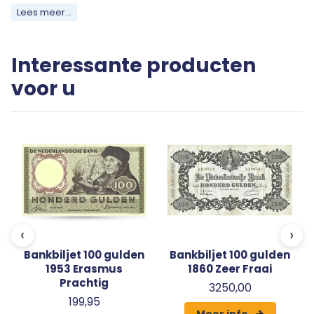
Lees meer...
Al onze bankbiljetten worden geleverd in transparante
beschermverpakking.
Interessante producten
Het bankbiljet op de afbeelding is een voorbeeld. Uw bestelling zal
voor u
afwijken van deze afbeelding maar niet onder doen aan kwaliteit en
exclusiviteit.
‹
›
Bankbiljet 100 gulden
Bankbiljet 100 gulden
1953 Erasmus
1860 Zeer Fraai
Prachtig
3250,00
199,95
Meer info