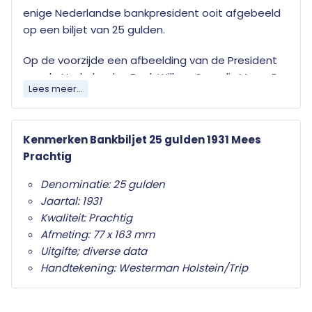
enige Nederlandse bankpresident ooit afgebeeld
op een biljet van 25 gulden.
Op de voorzijde een afbeelding van de President
van de Nederlandse Bank Willem Cornelis Mees. De
Lees meer...
hoofdkleur is dieprood.
Op de keerzijde het monogram van de
Kenmerken Bankbiljet 25 gulden 1931 Mees
Nederlandse Bank. De hoofdkleur is paars,
Prachtig
blauwgroen.
Denominatie: 25 gulden
Het watermerk bevat een Mercuriuskop naar links
Jaartal: 1931
en verticaal repeterend het getal 25.
Kwaliteit: Prachtig
Afmeting: 77 x 163 mm
Eerste lichting 16 juli 1934; laatste lichting 14 april
Uitgifte; diverse data
1944. De oplage is 34,5 miljoen.
Handtekening: Westerman Holstein/Trip
Al onze bankbiljetten worden geleverd in
transparante beschermverpakking.