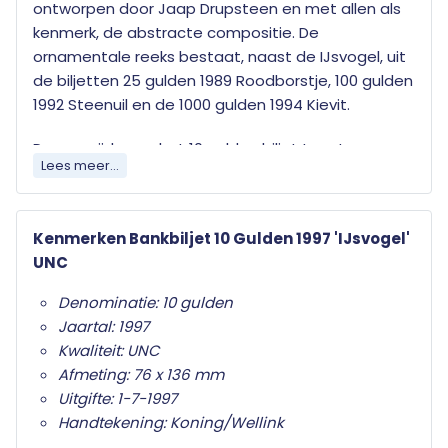
ontworpen door Jaap Drupsteen en met allen als
kenmerk, de abstracte compositie. De
ornamentale reeks bestaat, naast de IJsvogel, uit
de biljetten
25 gulden 1989 Roodborstje
,
100 gulden
1992 Steenuil
en de
1000 gulden 1994 Kievit
.
De voorzijde van het 10 gulden biljet toont een
Lees meer...
rooster van tien rechthoekige blokken met
daaroverheen een ruitvorm en het waardecijfer
"10" in de kleur blauw, de keerzijde een rooster van
Kenmerken Bankbiljet 10 Gulden 1997 'IJsvogel'
tien rechthoekige blokken met daaroverheen
UNC
cirkelsegmenten en kokervormen in de kleur blauw.
Denominatie: 10 gulden
Het watermerk bevat een ijsvogel (alcedo atthis)
Jaartal: 1997
op tak.
Kwaliteit: UNC
Afmeting: 76 x 136 mm
De eerste lichting dateert van 29 augustus 1997 de
Uitgifte: 1-7-1997
laatste lichting en oplage zijn niet bekend.
Handtekening: Koning/Wellink