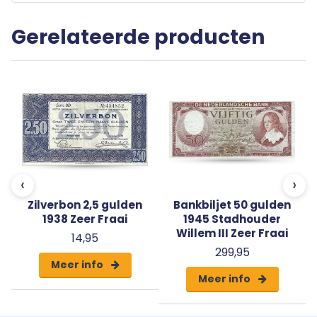
Onze bankbiljetten worden geleverd in
transparante beschermverpakking.
Gerelateerde producten
Het bankbiljet op de afbeelding is een voorbeeld. Uw bestelling zal
afwijken van deze afbeelding maar niet onder doen aan kwaliteit en
exclusiviteit.
‹
›
Zilverbon 2,5 gulden
Bankbiljet 50 gulden
1938 Zeer Fraai
1945 Stadhouder
Willem III Zeer Fraai
14,95
299,95
Meer info
Meer info