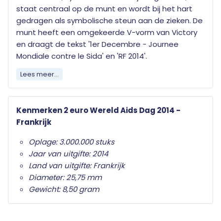
staat centraal op de munt en wordt bij het hart
gedragen als symbolische steun aan de zieken. De
munt heeft een omgekeerde V-vorm van Victory
en draagt de tekst '1er Decembre - Journee
Mondiale contre le Sida' en 'RF 2014'.
Lees meer...
Elk land dat de euro als officiële munteenheid
heeft mag jaarlijks twee herdenkingsmunten
uitgeven. Wat deze herdenkingsmunten
Kenmerken 2 euro Wereld Aids Dag 2014 -
onderscheid van de gewone twee euro munten is
Frankrijk
het herdenkingsonderwerp op de nationale zijde.
Oplage: 3.000.000 stuks
Alleen de twee euro munt mag als
Jaar van uitgifte: 2014
herdenkingsmunt gebruikt worden. Ze zijn in het
Land van uitgifte: Frankrijk
hele eurogebied wettig betaalmiddel; ze kunnen
Diameter: 25,75 mm
als gewone euromunten worden gebruikt en
Gewicht: 8,50 gram
moeten worden geaccepteerd.
Uw 2 euro munt wordt geleverd in beschermende