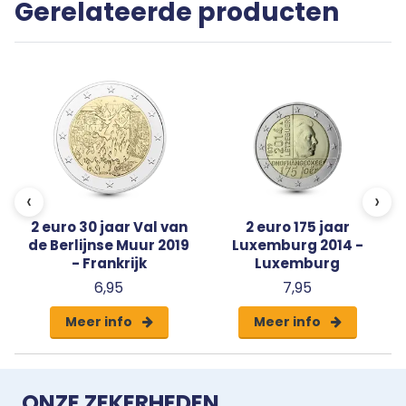
Gerelateerde producten
capsule met een algemeen certificaat van
echtheid.
‹
›
2 euro 30 jaar Val van
2 euro 175 jaar
de Berlijnse Muur 2019
Luxemburg 2014 -
- Frankrijk
Luxemburg
6,95
7,95
Meer info
Meer info
ONZE ZEKERHEDEN