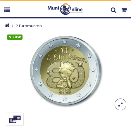
2 Euromunten
NIEUW