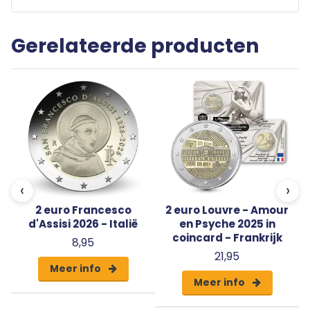
Gerelateerde producten
-
‹
›
2 euro Francesco
2 euro Louvre - Amour
d'Assisi 2026 - Italië
en Psyche 2025 in
coincard - Frankrijk
8,95
21,95
Meer info
Meer info