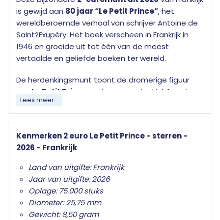
is gewijd aan
80 jaar “Le Petit Prince”
, het
wereldberoemde verhaal van schrijver
Antoine de
Saint?Exupéry
. Het boek verscheen in Frankrijk in
1946 en groeide uit tot één van de meest
vertaalde en geliefde boeken ter wereld.
De herdenkingsmunt toont de dromerige figuur
van
Le Petit Prince
met een speciaal jubileumlogo
Lees meer...
dat verwijst naar het 80-jarig bestaan van dit
iconische verhaal. De munt wordt uitgegeven in
ongecirculeerde kwaliteit (UNC)
en
Kenmerken 2 euro Le Petit Prince - sterren -
gepresenteerd in een fraaie
coincard.
2026 - Frankrijk
Land van uitgifte: Frankrijk
Jaar van uitgifte: 2026
Oplage: 75.000 stuks
Diameter: 25,75 mm
Gewicht: 8,50 gram