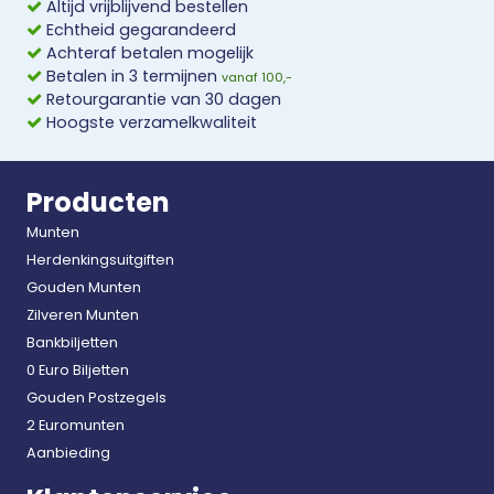
Altijd vrijblijvend bestellen
Echtheid gegarandeerd
Achteraf betalen mogelijk
Betalen in 3 termijnen
vanaf 100,-
Retourgarantie van 30 dagen
Hoogste verzamelkwaliteit
Producten
Munten
Herdenkingsuitgiften
Gouden Munten
Zilveren Munten
Bankbiljetten
0 Euro Biljetten
Gouden Postzegels
2 Euromunten
Aanbieding