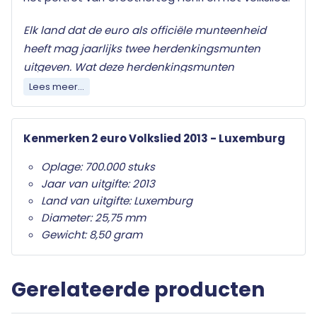
Elk land dat de euro als officiële munteenheid
heeft mag jaarlijks twee herdenkingsmunten
uitgeven. Wat deze herdenkingsmunten
onderscheid van de gewone twee euro munten is
Lees meer...
het herdenkingsonderwerp op de nationale zijde.
Alleen de twee euro munt mag als
Kenmerken 2 euro Volkslied 2013 - Luxemburg
herdenkingsmunt gebruikt worden. Ze zijn in het
hele eurogebied wettig betaalmiddel; ze kunnen
Oplage: 700.000 stuks
als gewone euromunten worden gebruikt en
Jaar van uitgifte: 2013
moeten worden geaccepteerd.
Land van uitgifte: Luxemburg
Diameter: 25,75 mm
Uw 2 euro munt wordt beschermd en met een
Gewicht: 8,50 gram
algemeen certificaat van echtheid
geleverd.
Gerelateerde producten