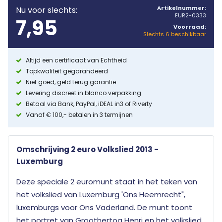
Artikelnummer:
Nu voor slechts:
EUR2-0333
7,95
Voorraad:
Slechts 6 beschikbaar
Altijd een certificaat van Echtheid
Topkwaliteit gegarandeerd
Niet goed, geld terug garantie
Levering discreet in blanco verpakking
Betaal via Bank, PayPal, iDEAL in3 of Riverty
Vanaf € 100,- betalen in 3 termijnen
Omschrijving 2 euro Volkslied 2013 -
Luxemburg
Deze speciale 2 euromunt staat in het teken van
het volkslied van Luxemburg 'Ons Heemrecht",
luxemburgs voor Ons Vaderland. De munt toont
het portret van Groothertog Henri en het volkslied.