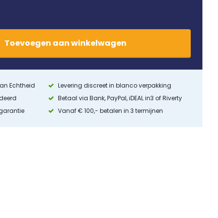
Toevoegen
aan
winkelwagen
 van Echtheid
Levering discreet in blanco verpakking
ndeerd
Betaal via Bank, PayPal, iDEAL in3 of Riverty
 garantie
Vanaf € 100,- betalen in 3 termijnen