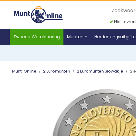
Niet tevred
Tweede Wereldoorlog
Munten
Herdenkingsuitgift
Munt-Online
2 Euromunten
2 Euromunten Slowakije
2 e