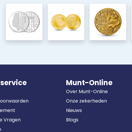
service
Munt-Online
Over Munt-Online
Voorwaarden
Onze zekerheden
tement
Nieuws
de Vragen
Blogs
n