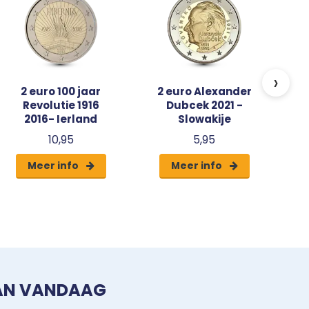
2
›
2 euro 100 jaar
2 euro Alexander
Revolutie 1916
Dubcek 2021 -
2016- Ierland
Slowakije
10,95
5,95
Meer info
Meer info
VAN VANDAAG