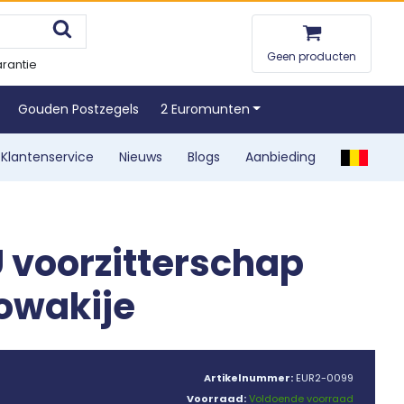
Geen producten
rantie
Gouden Postzegels
2 Euromunten
Klantenservice
Nieuws
Blogs
Aanbieding
U voorzitterschap
lowakije
Artikelnummer:
EUR2-0099
Voorraad:
Voldoende voorraad