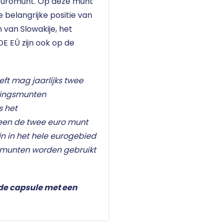
 Euromunt. Op deze munt
e belangrijke positie van
 van Slowakije, het
E EÚ zijn ook op de
eft mag jaarlijks twee
kingsmunten
s het
leen de twee euro munt
n in het hele eurogebied
omunten worden gebruikt
de capsule met een