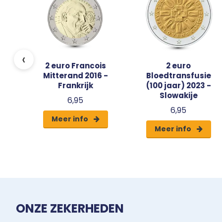
‹
2 euro Francois
2 euro
Mitterand 2016 -
Bloedtransfusie
Frankrijk
(100 jaar) 2023 -
Slowakije
6,95
6,95
Meer info
Meer info
ONZE ZEKERHEDEN