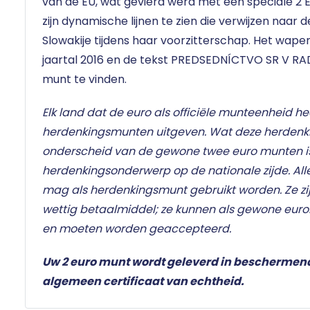
van de EU, wat gevierd werd met een speciale 2
zijn dynamische lijnen te zien die verwijzen naar d
Slowakije tijdens haar voorzitterschap. Het wapen
jaartal 2016 en de tekst PREDSEDNÍCTVO SR V RAD
munt te vinden.
Elk land dat de euro als officiële munteenheid he
herdenkingsmunten uitgeven. Wat deze herden
onderscheid van de gewone twee euro munten i
herdenkingsonderwerp op de nationale zijde. Al
mag als herdenkingsmunt gebruikt worden. Ze zij
wettig betaalmiddel; ze kunnen als gewone eur
en moeten worden geaccepteerd.
Uw 2 euro munt wordt geleverd in beschermen
algemeen certificaat van echtheid.