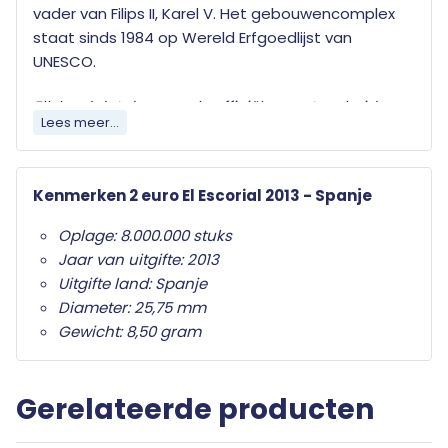
vader van Filips II, Karel V. Het gebouwencomplex
staat sinds 1984 op Wereld Erfgoedlijst van
UNESCO.
Elk land dat de euro als officiële munteenheid
Lees meer...
heeft mag jaarlijks twee herdenkingsmunten
uitgeven. Wat deze herdenkingsmunten
onderscheid van de gewone twee euro munten is
Kenmerken 2 euro El Escorial 2013 - Spanje
het herdenkingsonderwerp op de nationale zijde.
Oplage: 8.000.000 stuks
Alleen de twee euro munt mag als
Jaar van uitgifte: 2013
herdenkingsmunt gebruikt worden. Ze zijn in het
Uitgifte land: Spanje
hele eurogebied wettig betaalmiddel; ze kunnen
Diameter: 25,75 mm
als gewone euromunten worden gebruikt en
Gewicht: 8,50 gram
moeten worden geaccepteerd.
Uw 2 euro munt wordt beschermd en met een
Gerelateerde producten
algemeen certificaat van echtheid
geleverd.