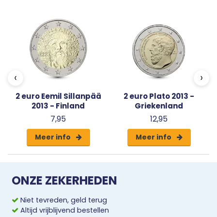
Uw 2 euro munt wordt beschermd en met een
algemeen certificaat van echtheid
geleverd.
‹
›
2 euro Eemil Sillanpää
2 euro Plato 2013 -
2013 - Finland
Griekenland
7,95
12,95
Meer info
Meer info
ONZE ZEKERHEDEN
Niet tevreden, geld terug
Altijd vrijblijvend bestellen