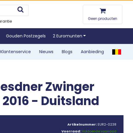
Geen producten
rantie
Gouden Postzegels
2 Euromunten
Klantenservice
Nieuws
Blogs
Aanbieding
resdner Zwinger
2016 - Duitsland
Artikelnummer:
EUR2-0238
Voorraad:
Voldoende voorraad