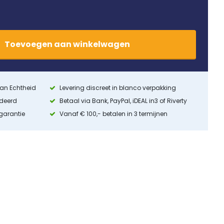
Toevoegen
aan
winkelwagen
 van Echtheid
Levering discreet in blanco verpakking
ndeerd
Betaal via Bank, PayPal, iDEAL in3 of Riverty
 garantie
Vanaf € 100,- betalen in 3 termijnen