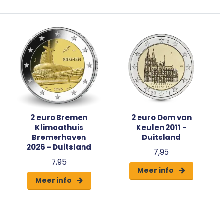
2 euro Bremen
2 euro Dom van
Klimaathuis
Keulen 2011 -
Bremerhaven
Duitsland
2026 - Duitsland
7,95
7,95
Meer info
Meer info