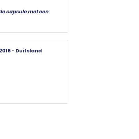
de capsule met een
016 - Duitsland