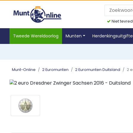
Niet tevred
Tweede Wereldoorlog
Munten
Herdenkingsuitgift
Munt-Online
2 Euromunten
2 Euromunten Duitsland
2 e