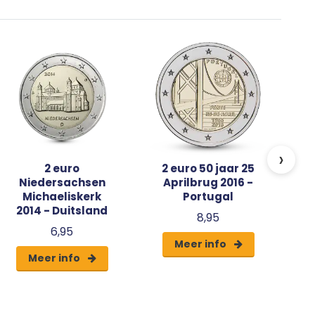
2
S
2
›
2 euro
2 euro 50 jaar 25
Niedersachsen
Aprilbrug 2016 -
Michaeliskerk
Portugal
2014 - Duitsland
8,95
6,95
Meer info
Meer info