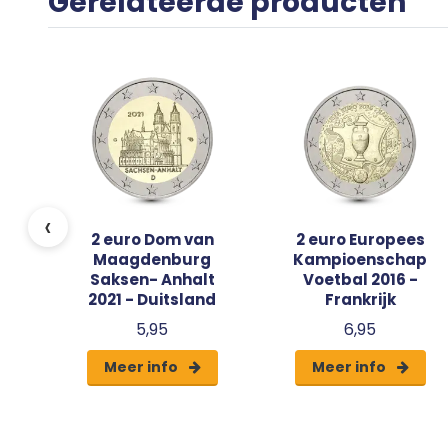
Gerelateerde producten
16
‹
2 euro Dom van
2 euro Europees
Maagdenburg
Kampioenschap
Saksen- Anhalt
Voetbal 2016 -
2021 - Duitsland
Frankrijk
5,95
6,95
Meer info
Meer info