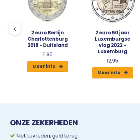
‹
en
2 euro Berlijn
2 euro 50 jaar
018
Charlottenburg
Luxemburgse
2018 - Duitsland
vlag 2022 -
Luxemburg
6,95
12,95
Meer info
Meer info
ONZE ZEKERHEDEN
Niet tevreden, geld terug