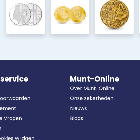
service
Munt-Online
Over Munt-Online
Voorwaarden
Onze zekerheden
tement
Nieuws
de Vragen
Blogs
n
okies Wijzigen