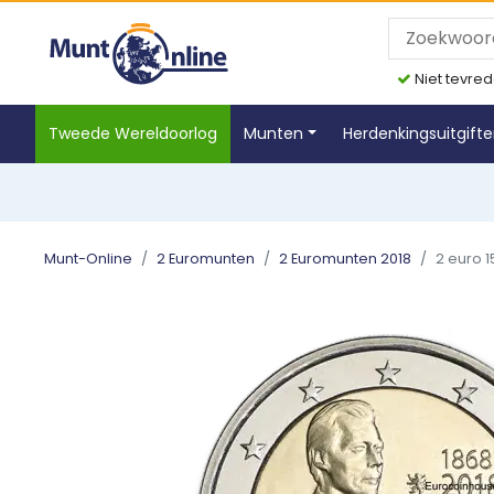
Niet tevred
Tweede Wereldoorlog
Munten
Herdenkingsuitgift
Munt-Online
2 Euromunten
2 Euromunten 2018
2 euro 