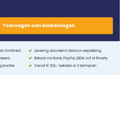
Toevoegen
aan
winkelwagen
 van Echtheid
Levering discreet in blanco verpakking
ndeerd
Betaal via Bank, PayPal, iDEAL in3 of Riverty
 garantie
Vanaf € 100,- betalen in 3 termijnen