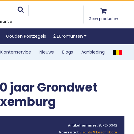
Geen producten
rantie
Gouden Postzegels
2 Euromunten
Klantenservice
Nieuws
Blogs
Aanbieding
50 jaar Grondwet
Luxemburg
Artikelnummer:
EUR2-0342
Voorraad:
Slechts 9 beschikbaar