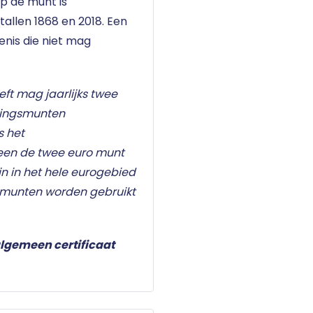
p de munt is
allen 1868 en 2018. Een
nis die niet mag
eft mag jaarlijks twee
kingsmunten
s het
leen de twee euro munt
n in het hele eurogebied
omunten worden gebruikt
lgemeen certificaat