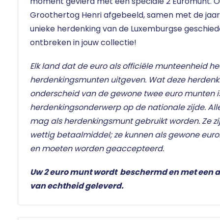
moment gevierd met een speciale 2 Euromunt. O
Groothertog Henri afgebeeld, samen met de jaart
unieke herdenking van de Luxemburgse geschiede
ontbreken in jouw collectie!
Elk land dat de euro als officiële munteenheid he
herdenkingsmunten uitgeven. Wat deze herden
onderscheid van de gewone twee euro munten i
herdenkingsonderwerp op de nationale zijde. Al
mag als herdenkingsmunt gebruikt worden. Ze zij
wettig betaalmiddel; ze kunnen als gewone eur
en moeten worden geaccepteerd.
Uw 2 euro munt wordt beschermd en met een a
van echtheid
geleverd
.