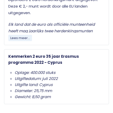
Deze € 2,- munt wordt door alle EU landen
uitgegeven.
Elk land dat de euro als officiële munteenheid
heeft mag jaarlijks twee herdenkingsmunten
uitgeven. Wat deze herdenkingsmunten
Lees meer...
onderscheid van de gewone twee euro munten is
het herdenkingsonderwerp op de nationale zijde.
Kenmerken 2 euro 35 jaar Erasmus
Alleen de twee euro munt mag als
programma 2022 - Cyprus
herdenkingsmunt gebruikt worden. Ze zijn in het
hele eurogebied wettig betaalmiddel; ze kunnen
Oplage: 400.000 stuks
als gewone euromunten worden gebruikt en
Uitgiftedatum: juli 2022
moeten worden geaccepteerd.
Uitgifte land: Cyprus
Diameter: 25,75 mm
Uw 2 euro munt wordt geleverd in beschermende
Gewicht: 8,50 gram
capsule met een algemeen certificaat van
echtheid.