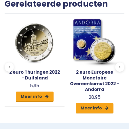
Gerelateerde producten
-
‹
›
2 euro Thuringen 2022
2 euro Europese
- Duitsland
Monetaire
Overeenkomst 2022 -
5,95
Andorra
Meer info
28,95
Meer info