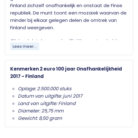
Finland zichzelf onafhankelijk en onstaat de Finse
republiek. De munt toont een mozaïek waarvan de
minder bij elkaar gelegen delen de omtrek van
Finland weergeven.
Elk land dat de euro als officiële munteenheid
Lees meer...
heeft mag jaarlijks twee herdenkingsmunten
uitgeven. Wat deze herdenkingsmunten
onderscheid van de gewone twee euro munten is
Kenmerken 2 euro 100 jaar Onafhankelijkheid
het herdenkingsonderwerp op de nationale zijde.
2017 - Finland
Alleen de twee euro munt mag als
herdenkingsmunt gebruikt worden. Ze zijn in het
Oplage: 2.500.000 stuks
hele eurogebied wettig betaalmiddel; ze kunnen
Datum van uitgifte: juni 2017
als gewone euromunten worden gebruikt en
Land van uitgifte: Finland
moeten worden geaccepteerd.
Diameter: 25,75 mm
Gewicht: 8,50 gram
Uw 2 euro munt wordt geleverd in beschermende
capsule met een algemeen certificaat van
echtheid.