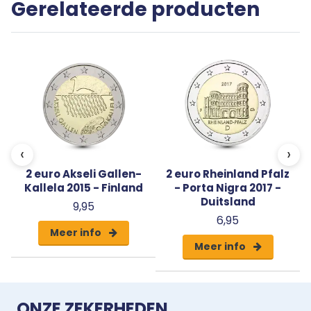
Gerelateerde producten
‹
›
2 euro Akseli Gallen-
2 euro Rheinland Pfalz
Kallela 2015 - Finland
- Porta Nigra 2017 -
Duitsland
9,95
6,95
Meer info
Meer info
ONZE ZEKERHEDEN