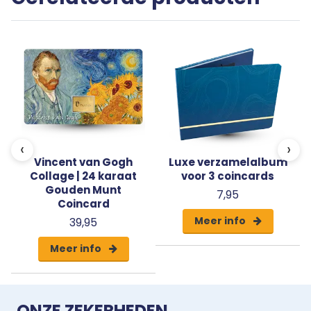
verzamelobject voor liefhebbers van geschiedenis
en klassieke culturen.
‹
›
Vincent van Gogh
Luxe verzamelalbum
Collage | 24 karaat
voor 3 coincards
Gouden Munt
7,95
Coincard
Meer info
39,95
Meer info
ONZE ZEKERHEDEN