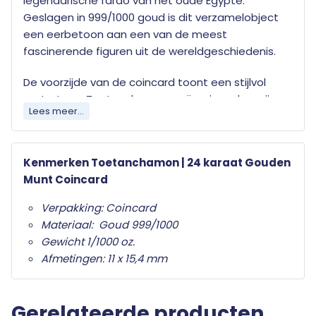
legendarische farao van het oude Egypte.
Geslagen in 999/1000 goud is dit verzamelobject
een eerbetoon aan een van de meest
fascinerende figuren uit de wereldgeschiedenis.
De voorzijde van de coincard toont een stijlvol
portret van Toetanchamon, geïnspireerd op zijn
Lees meer...
iconische dodenmasker, gecombineerd met de
geïntegreerde gouden munt waarop zijn
afbeelding in verfijnd reliëf is weergegeven. Op de
Kenmerken Toetanchamon | 24 karaat Gouden
achterzijde staan de numismatische gegevens
Munt Coincard
overzichtelijk vermeld, waaronder de
goudzuiverheid en technische details.
Verpakking: Coincard
Materiaal: Goud 999/1000
Toetanchamon staat symbool voor mysterie,
Gewicht 1/1000 oz.
rijkdom en de grootsheid van de Egyptische
Afmetingen: 11 x 15,4 mm
beschaving. Deze elegante coincard brengt zijn
nalatenschap tot leven in een compacte en
waardevolle gouden uitvoering – een bijzonder
Gerelateerde producten