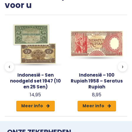
voor u
‹
›
Indonesië - Sen
Indonesië – 100
noodgeld set 1947 (10
Rupiah 1958 – Seratus
en 25 Sen)
Rupiah
14,95
8,95
Meer info
Meer info