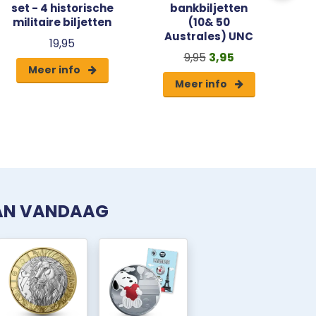
set - 4 historische
bankbiljetten
militaire biljetten
(10& 50
Australes) UNC
19,95
9,95
3,95
Meer info
Meer info
VAN VANDAAG