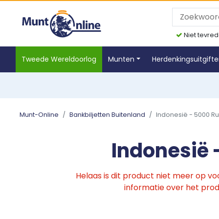
Niet tevred
Tweede Wereldoorlog
Munten
Herdenkingsuitgift
Munt-Online
Bankbiljetten Buitenland
Indonesië - 5000 Ru
Indonesië 
Helaas is dit product niet meer op v
informatie over het produ