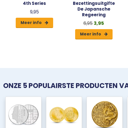
4th Series
Bezettingsuitgifte
De Japansche
9,95
Regeering
Meer info
6,95
3,95
Meer info
ONZE 5 POPULAIRSTE PRODUCTEN 