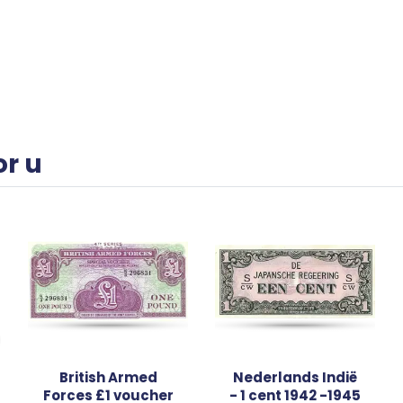
or u
British Armed
Nederlands Indië
Forces £1 voucher
- 1 cent 1942 -1945