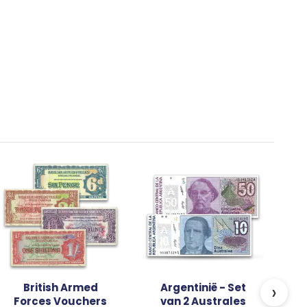
I
R
G
-
›
British Armed
Argentinië - Set
Forces Vouchers
van 2 Australes