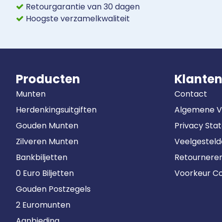
Retourgarantie van 30 dagen
Hoogste verzamelkwaliteit
Producten
Klanten
Munten
Contact
Herdenkingsuitgiften
Algemene 
Gouden Munten
Privacy Sta
Zilveren Munten
Veelgestel
Bankbiljetten
Retournere
0 Euro Biljetten
Voorkeur Co
Gouden Postzegels
2 Euromunten
Aanbieding