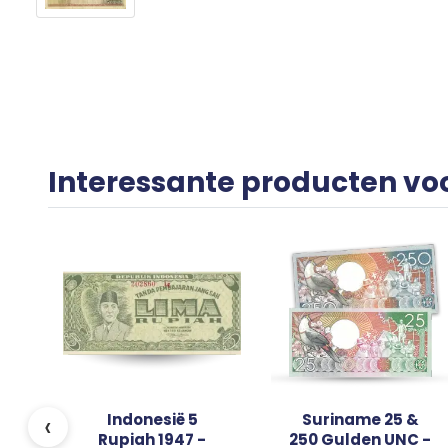
Interessante producten vo
ar
k
‹
Indonesië 5
Suriname 25 &
Rupiah 1947 -
250 Gulden UNC -