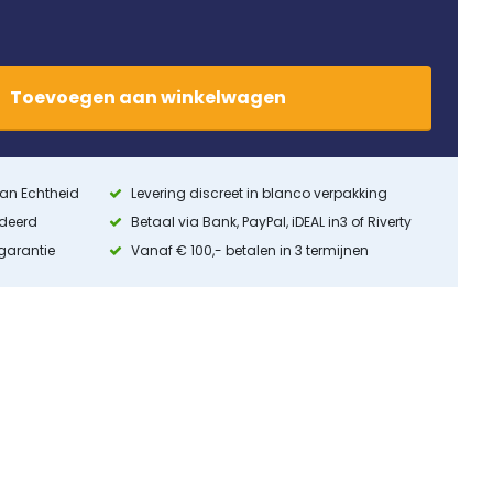
Toevoegen
aan
winkelwagen
 van Echtheid
Levering discreet in blanco verpakking
ndeerd
Betaal via Bank, PayPal, iDEAL in3 of Riverty
 garantie
Vanaf € 100,- betalen in 3 termijnen