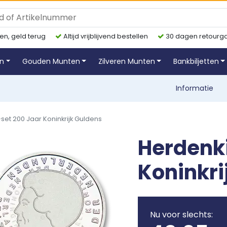
en, geld terug
Altijd vrijblijvend bestellen
30 dagen retourga
en
Gouden Munten
Zilveren Munten
Bankbiljetten
Informatie
set 200 Jaar Koninkrijk Guldens
Herdenk
Koninkri
Nu voor slechts: