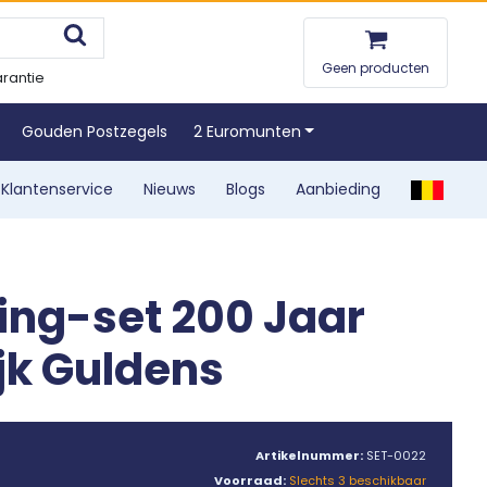
Geen producten
rantie
Gouden Postzegels
2 Euromunten
Klantenservice
Nieuws
Blogs
Aanbieding
ing-set 200 Jaar
jk Guldens
Artikelnummer:
SET-0022
Voorraad:
Slechts 3 beschikbaar