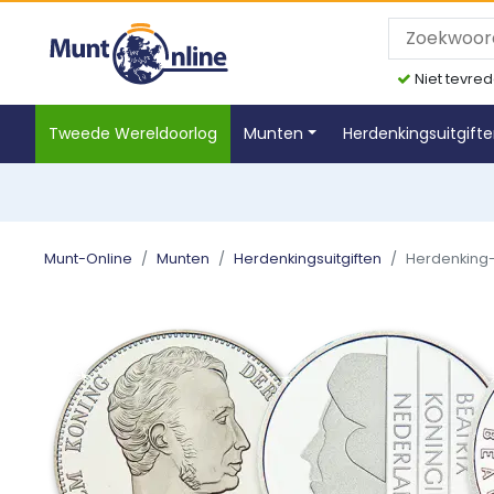
Niet tevred
Tweede Wereldoorlog
Munten
Herdenkingsuitgift
Munt-Online
Munten
Herdenkingsuitgiften
Herdenking-