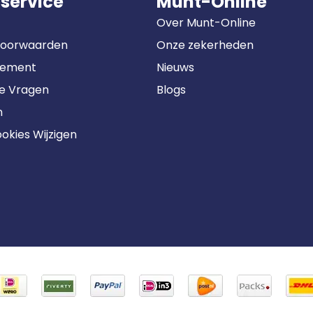
service
Munt-Online
Over Munt-Online
Voorwaarden
Onze zekerheden
tement
Nieuws
de Vragen
Blogs
n
okies Wijzigen