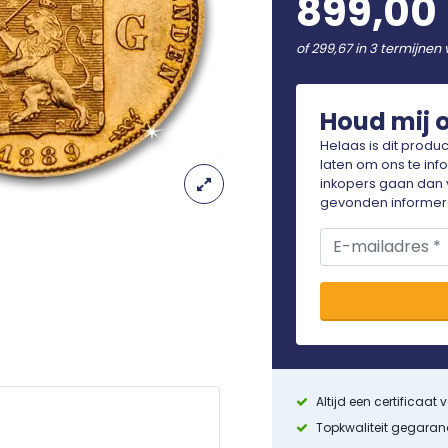
899,00
of 299,67 in 3 termijnen 
Houd mij 
Helaas is dit produ
laten om ons te inf
inkopers gaan dan 
gevonden informere
Altijd een certificaat
Topkwaliteit gegara