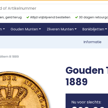
en, geld terug
Altijd vrijblijvend bestellen
30 dagen retourga
en
Gouden Munten
Zilveren Munten
Bankbiljetten
Informatie
llem III 1889
Gouden T
1889
Nu voor slechts: