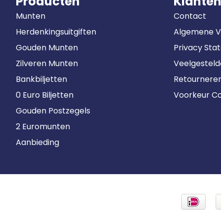
Producten
Klanten
Munten
Contact
Herdenkingsuitgiften
Algemene 
Gouden Munten
Privacy Sta
Zilveren Munten
Veelgestel
Bankbiljetten
Retournere
0 Euro Biljetten
Voorkeur Co
Gouden Postzegels
2 Euromunten
Aanbieding