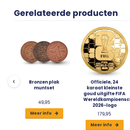
Gerelateerde producten
en
m
‹
Bronzen plak
Officiele, 24
muntset
karaat kleinste
goud uitgifte FIFA
Wereldkampioensc
49,95
2026-logo
Meer info
179,95
Meer info