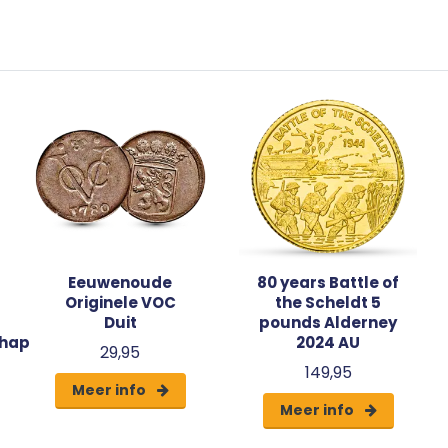
Eeuwenoude
80 years Battle of
Originele VOC
the Scheldt 5
Duit
pounds Alderney
hap
2024 AU
29,95
149,95
Meer info
Meer info