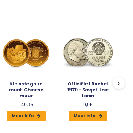
›
Kleinste goud
Officiële 1 Roebel
munt: Chinese
1970 - Sovjet Unie
muur
Lenin
149,95
9,95
Meer info
Meer info