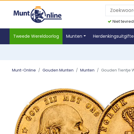
Niet tevred
Tweede Wereldoorlog
Munten
Herdenkingsuitgift
Munt-Online
Gouden Munten
Munten
Gouden Tientje Wi