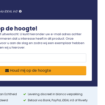
via iDEAL in3
op de hoogte!
ct uitverkocht. U kunt hieronder uw e-mail adres achter
ormeren dat u interesse heeft in dit product. Onze
voor u aan de slag en zodra wij een exemplaar hebben
n wij u hierover.
Houd mij op de hoogte
 van Echtheid
Levering discreet in blanco verpakking
ndeerd
Betaal via Bank, PayPal, iDEAL in3 of Riverty