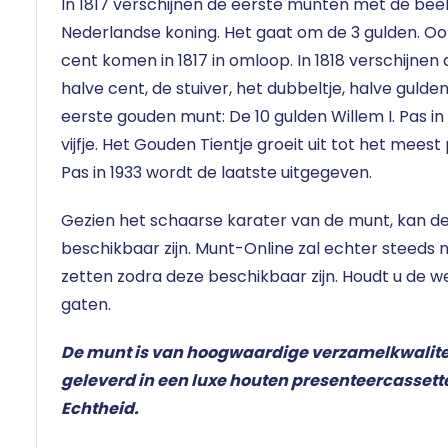
In 1817 verschijnen de eerste munten met de beel
Nederlandse koning. Het gaat om de 3 gulden. Ook
cent komen in 1817 in omloop. In 1818 verschijnen
halve cent, de stuiver, het dubbeltje, halve gulde
eerste gouden munt: De 10 gulden Willem I. Pas in
vijfje
. Het Gouden Tientje groeit uit tot het mees
Pas in 1933 wordt
de laatste
uitgegeven.
Gezien het schaarse karater van de munt, kan 
beschikbaar zijn. Munt-Online zal echter steeds
zetten zodra deze beschikbaar zijn. Houdt u de w
gaten.
De munt is van hoogwaardige verzamelkwalitei
geleverd in een luxe houten presenteercassette
Echtheid.