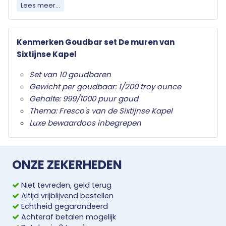
Lees meer...
goud
en worden geleverd in een luxe
presentatiebox. Deze bijzondere combinatie van
kunst, geschiedenis en edelmetaal maakt de set
Kenmerken Goudbar set De muren van
een waardevolle aanvulling op iedere verzameling.
Sixtijnse Kapel
Set van 10 goudbaren
Gewicht per goudbaar: 1/200 troy ounce
Gehalte: 999/1000 puur goud
Thema: Fresco's van de Sixtijnse Kapel
Luxe bewaardoos inbegrepen
ONZE ZEKERHEDEN
Niet tevreden, geld terug
Altijd vrijblijvend bestellen
Echtheid gegarandeerd
Achteraf betalen mogelijk