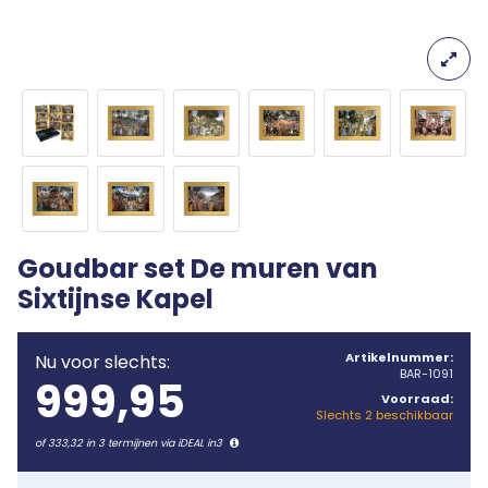
Goudbar set De muren van
Sixtijnse Kapel
Artikelnummer:
Nu voor slechts:
BAR-1091
999,95
Voorraad:
Slechts 2 beschikbaar
of 333,32 in 3 termijnen via iDEAL in3