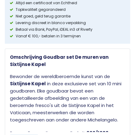
Altijd een certificaat van Echtheid
Topkwaliteit gegarandeerd
Niet goed, geld terug garantie
Levering discreet in blanco verpakking
Betaal via Bank, PayPal, iDEAL in3 of Riverty
Vanaf € 100,- betalen in 3 termijnen
Omschrijving Goudbar set De muren van
Sixtijnse Kapel
Bewonder de wereldberoemde kunst van de
Sixtijnse Kapel
in deze exclusieve set van 10 mini
goudbaren. Elke goudbaar bevat een
gedetailleerde afbeelding van een van de
beroemde fresco's uit de Sixtijnse Kapel in het
Vaticaan, meesterwerken die worden
toegeschreven aan onder andere
Michelangelo
.
De goudbaren zijn vervaardigd uit
999/1000 puur