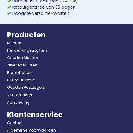
Betalen in 3 termijnen
vanaf 100,-
Retourgarantie van 30 dagen
Hoogste verzamelkwaliteit
Producten
Munten
Herdenkingsuitgiften
Gouden Munten
Zilveren Munten
Bankbiljetten
0 Euro Biljetten
Gouden Postzegels
2 Euromunten
Aanbieding
Klantenservice
Contact
Algemene Voorwaarden