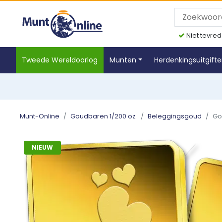
Niet tevred
Tweede Wereldoorlog
Munten
Herdenkingsuitgift
Munt-Online
Goudbaren 1/200 oz.
Beleggingsgoud
Go
NIEUW