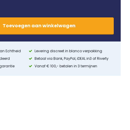
Toevoegen
aan
winkelwagen
 van Echtheid
Levering discreet in blanco verpakking
ndeerd
Betaal via Bank, PayPal, iDEAL in3 of Riverty
 garantie
Vanaf € 100,- betalen in 3 termijnen