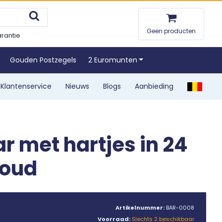
Geen producten
rantie
Gouden Postzegels
2 Euromunten
Klantenservice
Nieuws
Blogs
Aanbieding
 met hartjes in 24
goud
Artikelnummer:
BAR-0008
Voorraad:
Slechts 2 beschikbaar