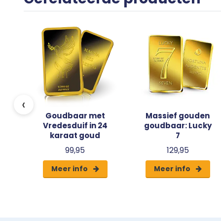
4
n
d
‹
Goudbaar met
Massief gouden
Vredesduif in 24
goudbaar: Lucky
karaat goud
7
99,95
129,95
Meer info
Meer info