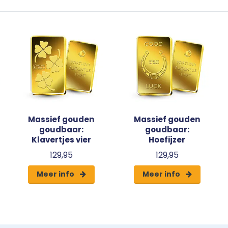
Massief gouden
Massief gouden
goudbaar:
goudbaar:
Klavertjes vier
Hoefijzer
129,95
129,95
Meer info
Meer info