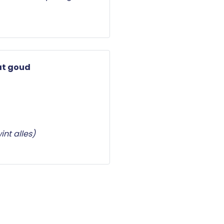
at goud
int alles)