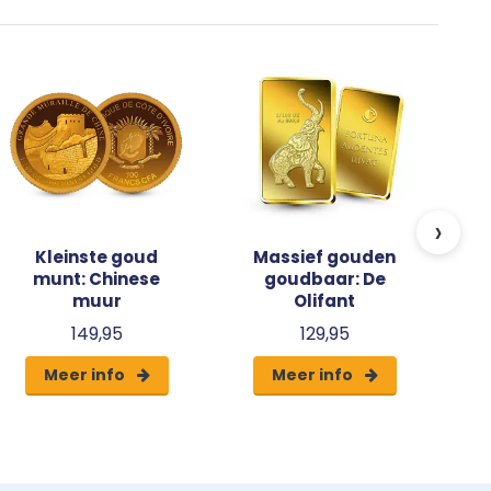
D
K
›
Kleinste goud
Massief gouden
munt: Chinese
goudbaar: De
muur
Olifant
149,95
129,95
Meer info
Meer info