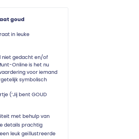
raat goud
aat in leuke
l niet gedacht en/of
unt-Online is het nu
w waardering voor iemand
getelijk symbolisch
rtje
(‘Jij bent GOUD
teit
met behulp van
 details prachtig
en leuk geïllustreerde