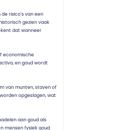
 de risico's van een
 historisch gezien vaak
ekent dat wanneer
t of economische
activa, en goud wordt
rm van munten, staven of
an worden opgeslagen, wat
 nadelen aan goud als
 zien mensen fysiek goud