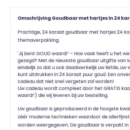
Omschrijving Goudbaar met hartjes in 24 ka
Prachtige, 24 karaat goudbaar met hartjes 24 kar
themaverpakking.
'Jij bent GOUD waard!’
– Hoe vaak heeft u het we
gezegd? Met de nieuwste goudbaar uitgifte van M
eindelijk zo dat u ook daadwerkelijk uw liefde, u
kunt
uitdrukken in 24 karaat puur goud.
Een onver
cadeau dat niet snel vergeten zal worden!
Uw cadeau wordt compleet door het
GRATIS kaa
waard!’) die wij leveren bij uw bestelling.
Uw goudbaar is geproduceerd in de
hoogste kwali
zéér moderne technieken waardoor de allerfijnste
worden weergegeven. De goudbaar is verpakt in e