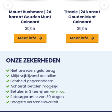
‹
›
met behulp van zéér moderne technieken waardoor de
allerfijnste details prachtig worden weergegeven. De
Mount Rushmore | 24
Titanic | 24 karaat
karaat Gouden Munt
Gouden Munt
goudbaar is luchtdicht verpakt in een luxe
Coincard
Coincard
themaverpakking en zodoende een prachtig en
39,95
39,95
betekenisvol geschenk. Voor uzelf of voor anderen.
Meer info
Meer info
ONZE ZEKERHEDEN
Niet tevreden, geld terug
Altijd vrijblijvend bestellen
Echtheid gegarandeerd
Achteraf betalen mogelijk
Betalen in 3 termijnen
vanaf 100,-
Retourgarantie van 30 dagen
Hoogste verzamelkwaliteit