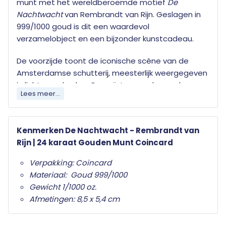
munt met het wereldberoemde motief
De
Nachtwacht
van Rembrandt van Rijn. Geslagen in
999/1000 goud is dit een waardevol
verzamelobject en een bijzonder kunstcadeau.
De voorzijde toont de iconische scène van de
Amsterdamse schutterij, meesterlijk weergegeven
in licht en schaduw. De geïntegreerde gouden
Lees meer...
munt bevat een abstract detail van het schilderij.
Op de achterzijde vind je de numismatische
gegevens, waaronder zuiverheid en afmetingen.
Kenmerken De Nachtwacht - Rembrandt van
Rijn | 24 karaat Gouden Munt Coincard
Rembrandts
De Nachtwacht
is een van de
beroemdste meesterwerken uit de Gouden Eeuw
Verpakking: Coincard
en een symbool van de Nederlandse schilderkunst.
Materiaal: Goud 999/1000
Deze exclusieve coincard brengt het historische
Gewicht 1/1000 oz.
motief in een compacte en elegante vorm tot
Afmetingen: 8,5 x 5,4 cm
leven.