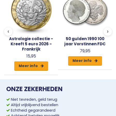
‹
›
Astrologie collectie -
50 gulden 1990 100
Kreeft 5 euro 2026 -
jaar Vorstinnen FDC
Frankrijk
79,95
15,95
Meer info
Meer info
ONZE ZEKERHEDEN
Niet tevreden, geld terug
Altijd vrijblijvend bestellen
Echtheid gegarandeerd
Achteraf betalen mogelijk