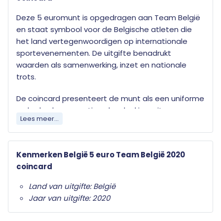
Deze 5 euromunt is opgedragen aan Team België
en staat symbool voor de Belgische atleten die
het land vertegenwoordigen op internationale
sportevenementen. De uitgifte benadrukt
waarden als samenwerking, inzet en nationale
trots.
De coincard presenteert de munt als een uniforme
en herkenbare sportieve herdenkingsuitgave.
Lees meer...
Hierdoor is dit stuk niet alleen interessant voor
sportliefhebbers, maar ook voor verzamelaars die
thematische Belgische uitgiften volgen.
Kenmerken België 5 euro Team België 2020
coincard
Deze officiële munt wordt geleverd in een
fraaie coincard.
Land van uitgifte: België
Jaar van uitgifte: 2020