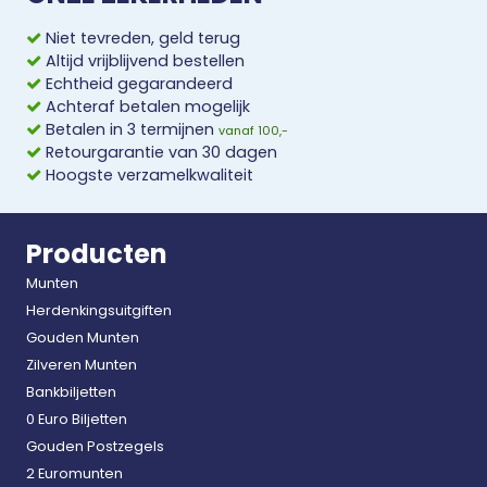
Niet tevreden, geld terug
Altijd vrijblijvend bestellen
Echtheid gegarandeerd
Achteraf betalen mogelijk
Betalen in 3 termijnen
vanaf 100,-
Retourgarantie van 30 dagen
Hoogste verzamelkwaliteit
Producten
Munten
Herdenkingsuitgiften
Gouden Munten
Zilveren Munten
Bankbiljetten
0 Euro Biljetten
Gouden Postzegels
2 Euromunten