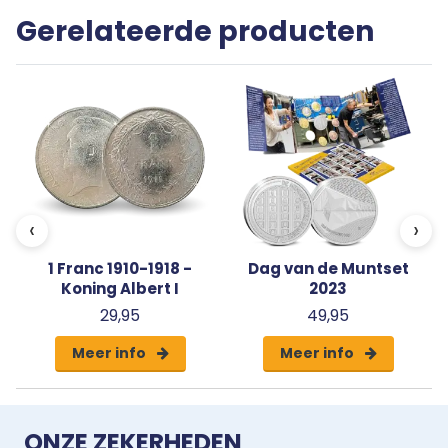
Gerelateerde producten
‹
›
1 Franc 1910-1918 -
Dag van de Muntset
Koning Albert I
2023
29,95
49,95
Meer info
Meer info
ONZE ZEKERHEDEN