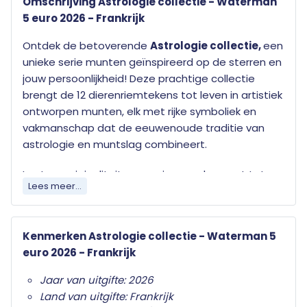
Omschrijving Astrologie collectie - Waterman
5 euro 2026 - Frankrijk
Ontdek de betoverende
Astrologie collectie,
een
unieke serie munten geïnspireerd op de sterren en
jouw persoonlijkheid! Deze prachtige collectie
brengt de 12 dierenriemtekens tot leven in artistiek
ontworpen munten, elk met rijke symboliek en
vakmanschap dat de eeuwenoude traditie van
astrologie en muntslag combineert.
Laat uw originaliteit en vernieuwende geest tot
Lees meer...
leven komen met de astrologische munt
Waterman
uit de exclusieve Astrologie collectie.
Dit sterrenbeeld staat symbool voor
Kenmerken Astrologie collectie - Waterman 5
onafhankelijkheid, vooruitstrevend denken en
euro 2026 - Frankrijk
idealisme – eigenschappen die prachtig tot uiting
komen in het eigentijdse ontwerp en het verfijnde
Jaar van uitgifte: 2026
vakmanschap van deze bijzondere munt. Elk detail
Land van uitgifte: Frankrijk
weerspiegelt de vrije, visionaire energie en unieke