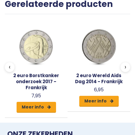
Gerelateerde producten
echtheid.
‹
›
2 euro Borstkanker
2 euro Wereld Aids
onderzoek 2017 -
Dag 2014 - Frankrijk
Frankrijk
6,95
7,95
Meer info
Meer info
ONZE ZEKERHEDEN