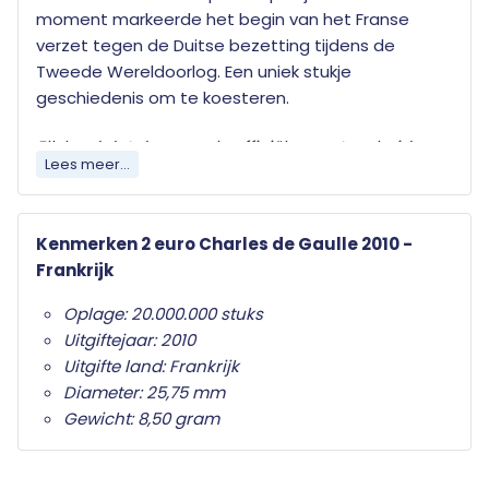
moment markeerde het begin van het Franse
verzet tegen de Duitse bezetting tijdens de
Tweede Wereldoorlog. Een uniek stukje
geschiedenis om te koesteren.
Elk land dat de euro als officiële munteenheid
Lees meer...
heeft mag jaarlijks twee herdenkingsmunten
uitgeven. Wat deze herdenkingsmunten
onderscheid van de gewone twee euro munten is
Kenmerken 2 euro Charles de Gaulle 2010 -
het herdenkingsonderwerp op de nationale zijde.
Frankrijk
Alleen de twee euro munt mag als
Oplage: 20.000.000 stuks
herdenkingsmunt gebruikt worden. Ze zijn in het
Uitgiftejaar: 2010
hele eurogebied wettig betaalmiddel; ze kunnen
Uitgifte land: Frankrijk
als gewone euromunten worden gebruikt en
Diameter: 25,75 mm
moeten worden geaccepteerd.
Gewicht: 8,50 gram
Uw 2 euro munt wordt geleverd in beschermende
capsule met een algemeen certificaat van