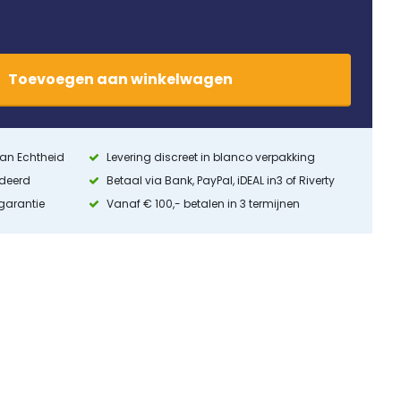
Toevoegen
aan
winkelwagen
 van Echtheid
Levering discreet in blanco verpakking
ndeerd
Betaal via Bank, PayPal, iDEAL in3 of Riverty
 garantie
Vanaf € 100,- betalen in 3 termijnen