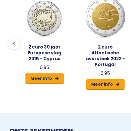
ië
‹
2 euro 30 jaar
2 euro
Europese vlag
Atlantische
2015 - Cyprus
oversteek 2022 -
Portugal
6,95
6,95
Meer info
Meer info