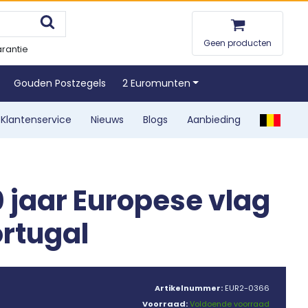
Geen producten
rantie
Gouden Postzegels
2 Euromunten
Klantenservice
Nieuws
Blogs
Aanbieding
0 jaar Europese vlag
ortugal
Artikelnummer:
EUR2-0366
Voorraad:
Voldoende voorraad