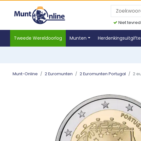
Niet tevred
Tweede Wereldoorlog
Munten
Herdenkingsuitgift
Munt-Online
2 Euromunten
2 Euromunten Portugal
2 eu