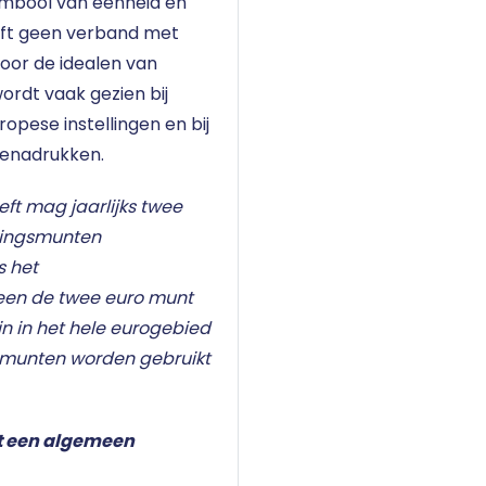
ymbool van eenheid en
eeft geen verband met
voor de idealen van
wordt vaak gezien bij
pese instellingen en bij
benadrukken.
eft mag jaarlijks twee
kingsmunten
s het
leen de twee euro munt
n in het hele eurogebied
omunten worden gebruikt
t een algemeen