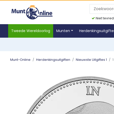
Niet tevred
Tweede Wereldoorlog
Munten
Herdenkingsuitgift
Munt-Online
Herdenkingsuitgiften
Nieuwste Uitgiftes 1