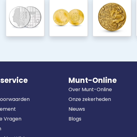
service
Munt-Online
Over Munt-Online
Voorwaarden
Onze zekerheden
tement
Nieuws
de Vragen
Blogs
n