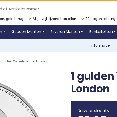
en, geld terug
Altijd vrijblijvend bestellen
30 dagen retourga
en
Gouden Munten
Zilveren Munten
Bankbiljetten
Informatie
1 gulden Wilhelmina in London
1 gulden
London
Nu voor slechts: