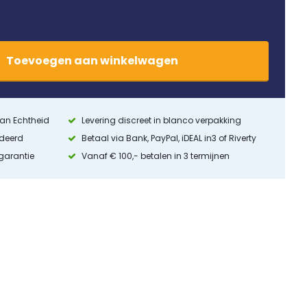
Toevoegen
aan
winkelwagen
 van Echtheid
Levering discreet in blanco verpakking
ndeerd
Betaal via Bank, PayPal, iDEAL in3 of Riverty
 garantie
Vanaf € 100,- betalen in 3 termijnen